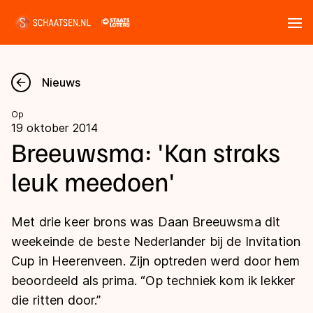
Tickets
Zoeken
Nieuws
Nieuws
Op
19 oktober 2014
Kalender
Breeuwsma: 'Kan straks
leuk meedoen'
Disciplines
Marathon
Uitslagen
Met drie keer brons was Daan Breeuwsma dit
Langebaan
weekeinde de beste Nederlander bij de Invitation
Langebaan
Cup in Heerenveen. Zijn optreden werd door hem
Shorttrack
Tijden & historie
beoordeeld als prima. “Op techniek kom ik lekker
Shorttrack
Inlineskaten
die ritten door.”
Ranglijsten Langebaan
Marathon
Kunstschaatsen