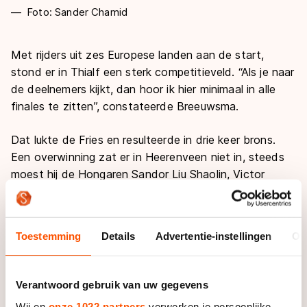
Foto: Sander Chamid
Met rijders uit zes Europese landen aan de start,
stond er in Thialf een sterk competitieveld. “Als je naar
de deelnemers kijkt, dan hoor ik hier minimaal in alle
finales te zitten”, constateerde Breeuwsma.
Dat lukte de Fries en resulteerde in drie keer brons.
Een overwinning zat er in Heerenveen niet in, steeds
moest hij de Hongaren Sandor Liu Shaolin, Victor
Knoch of de Brit Jack Whelbourne voor zich dulden.
“Als je in die finales staat moet je ook kritisch kijken.
Toestemming
Details
Advertentie-instellingen
Ov
Zeker op de 1500 meter had er meer in gezeten. Ik
kwam in het gedrang, zat op het verkeerde moment
op de verkeerde plaats. Daarom schaats je hier. Nu
Verantwoord gebruik van uw gegevens
mag je die fouten nog maken.”
Wij en
onze 1022 partners
verwerken je persoonlijke