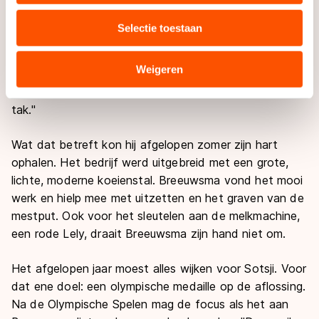
Het boerenbedrijf van zijn vader en oudste broer telt
media, advertenties en analyse. Zij kunnen deze
zo’n tweehonderd koeien. In de stal tegen het huis
Selectie toestaan
combineren met andere gegevens die u aan hen heeft
staan de kalfjes dik in het stro. Een koeienman is
verstrekt of die zij hebben verzameld via hun services.
Breeuwsma volgens eigen zeggen niet. "Als er een koe
Sommige partners kunnen gegevens doorgeven aan
Weigeren
moet kalven en er is niemand thuis, dan gaat dat
landen buiten de EU, zoals de VS, waar mogelijk geen
prima. Maar liever hou ik me bezig met de mechanische
adequaat beschermingsniveau geldt volgens de GDPR.
tak."
Door op ‘Toestaan’ te klikken, stemt u in met deze
overdracht. Meer informatie vindt u in ons
cookiebeleid
.
Wat dat betreft kon hij afgelopen zomer zijn hart
ophalen. Het bedrijf werd uitgebreid met een grote,
lichte, moderne koeienstal. Breeuwsma vond het mooi
werk en hielp mee met uitzetten en het graven van de
mestput. Ook voor het sleutelen aan de melkmachine,
een rode Lely, draait Breeuwsma zijn hand niet om.
Het afgelopen jaar moest alles wijken voor Sotsji. Voor
dat ene doel: een olympische medaille op de aflossing.
Na de Olympische Spelen mag de focus als het aan