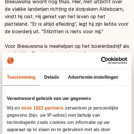
Breeuwsma woont nog thuis. Hier, met uitzicht over
de vlakke landerijen richting de dorpskern Aldeboarn,
vindt hij rust. Hij geniet van het leven op het
platteland. "Er is altijd afleiding", legt hij zijn liefde voor
de boerderij uit. "Stilzitten is niets voor mij."
Voor Breeuwsma is meehelpen op het boerenbedrijf als
een hobby. Een manier om tussen de zware trainingen
zijn hoofd leeg te maken. "Voor mij voelt het niet als
werk." De Dodge is niet het enige gemotoriseerde
voertuig dat geliefd is bij Breeuwsma. "Onderhoud van
Toestemming
Details
Advertentie-instellingen
Ov
machines is een beetje mijn ding. De tractor nakijken
doe ik meestal. Dat probeer ik tussen de trainingen
door te plannen."
Verantwoord gebruik van uw gegevens
Wij en
onze 1022 partners
verwerken je persoonlijke
Handig is hij. Al moet je hem geen boekenkast laten
gegevens (bijv. uw IP-adres) met behulp van
timmeren. "We zijn bij ons beter met ijzer, dan met
technologieën zoals cookies om informatie op uw
hout. Ik kan redelijk goed lassen. Dat heb ik van mijn
apparaat op te slaan en te gebruiken met als doel