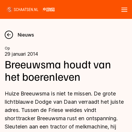
Tickets
Zoeken
Nieuws
Nieuws
Op
29 januari 2014
Kalender
Breeuwsma houdt van
het boerenleven
Disciplines
Marathon
Uitslagen
Huize Breeuwsma is niet te missen. De grote
Langebaan
lichtblauwe Dodge van Daan verraadt het juiste
Langebaan
adres. Tussen de Friese weides vindt
Shorttrack
Tijden & historie
shorttracker Breeuwsma rust en ontspanning.
Shorttrack
Inlineskaten
Sleutelen aan een tractor of melkmachine, hij
Ranglijsten Langebaan
Marathon
Kunstschaatsen