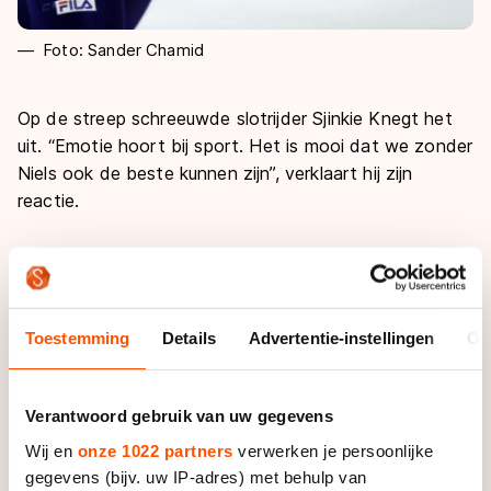
Foto: Sander Chamid
Op de streep schreeuwde slotrijder Sjinkie Knegt het
uit. “Emotie hoort bij sport. Het is mooi dat we zonder
Niels ook de beste kunnen zijn”, verklaart hij zijn
reactie.
Daarmee slaat de 25-jarige shorttracker de spijker op
zijn kop. Met het stoppen van ervaren veteraan
Kerstholt viel er een gat in de succesformatie van
bondscoach Jeroen Otter. Jonge jongens als Adwin
Toestemming
Details
Advertentie-instellingen
Ov
Snellink, Itzhak de Laat en Mark Prinsen moeten die
positie opvullen.
Verantwoord gebruik van uw gegevens
“Mensen dachten dat wordt de eerste twee jaar niks
Wij en
onze 1022 partners
verwerken je persoonlijke
meer”, zegt Breeuwsma. “Maar wij hadden er
gegevens (bijv. uw IP-adres) met behulp van