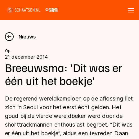
Tickets
Zoeken
Nieuws
Nieuws
Op
21 december 2014
Kalender
Breeuwsma: 'Dit was er
één uit het boekje'
Disciplines
Marathon
Uitslagen
De regerend wereldkampioen op de aflossing liet
Langebaan
zich in Seoul voor het eerst écht gelden. Het
Langebaan
goud bij de vierde wereldbeker werd door de
Shorttrack
Tijden & historie
shorttrackmannen enthousiast begroet. “Dit was
Shorttrack
Inlineskaten
er één uit het boekje”, aldus een tevreden Daan
Ranglijsten Langebaan
Marathon
Kunstschaatsen