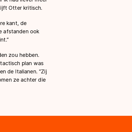
jft Otter kritisch.
re kant, de
e afstanden ook
nt.”
nden zou hebben.
 tactisch plan was
 de Italianen. “Zij
komen ze achter die