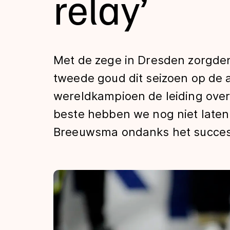
relay’
Tijden & historie
De weg op
Met de zege in Dresden zorgde
tweede goud dit seizoen op de 
Schaatsfans
wereldkampioen de leiding over
beste hebben we nog niet laten 
Olympische Spe
Breeuwsma ondanks het succes