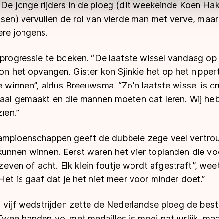
 De jonge rijders in de ploeg (dit weekeinde Koen H
nsen) vervullen de rol van vierde man met verve, maa
ere jongens.
l progressie te boeken. “De laatste wissel vandaag op
on het opvangen. Gister kon Sjinkie het op het nippert
e winnen”, aldus Breeuwsma. “Zo’n laatste wissel is cr
maal gemaakt en die mannen moeten dat leren. Wij he
zien.”
ampioenschappen geeft de dubbele zege veel vertrou
kunnen winnen. Eerst waren het vier toplanden die v
er zeven of acht. Elk klein foutje wordt afgestraft”, 
Het is gaaf dat je het niet meer voor minder doet.”
n vijf wedstrijden zette de Nederlandse ploeg de best
Twee handen vol met medailles is mooi natuurlijk, maa