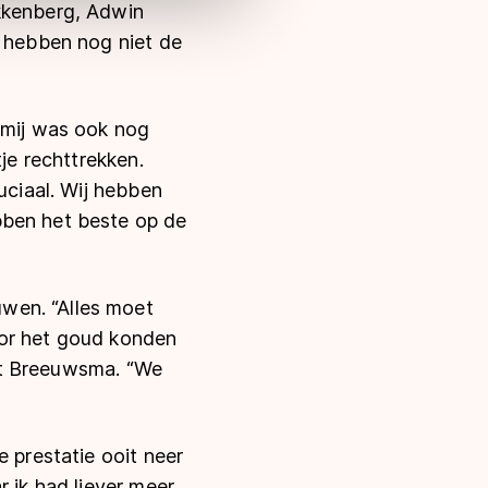
akkenberg, Adwin
r hebben nog niet de
 mij was ook nog
je rechttrekken.
uciaal. Wij hebben
bben het beste op de
wen. “Alles moet
oor het goud konden
weet Breeuwsma. “We
e prestatie ooit neer
r ik had liever meer