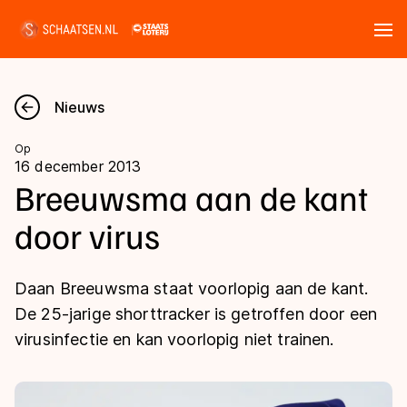
Tickets
Zoeken
Nieuws
Nieuws
Op
16 december 2013
Kalender
Breeuwsma aan de kant
door virus
Disciplines
Marathon
Uitslagen
Daan Breeuwsma staat voorlopig aan de kant.
Langebaan
De 25-jarige shorttracker is getroffen door een
Langebaan
virusinfectie en kan voorlopig niet trainen.
Shorttrack
Tijden & historie
Shorttrack
Inlineskaten
Ranglijsten Langebaan
Marathon
Kunstschaatsen