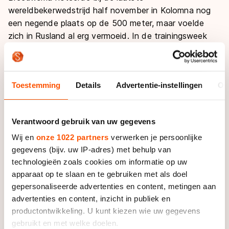
wereldbekerwedstrijd half november in Kolomna nog
een negende plaats op de 500 meter, maar voelde
zich in Rusland al erg vermoeid. In de trainingsweek
die bij zomerse temperaturen op Lanzarote volgde,
werd dat alleen maar slechter. De fietstrainingen
verliepen niet zoals gewenst. "Normaal ben ik bergop
Toestemming
Details
Advertentie-instellingen
Ov
één van de sterksten, maar nu kwam ik nauwelijks
omhoog", kijkt Breeuwsma terug.
Verantwoord gebruik van uw gegevens
Inmiddels is bij hem het CMV-virus geconstateerd. "Ik
voelde dat er iets niet goed was. Het was anders dan
Wij en
onze 1022 partners
verwerken je persoonlijke
gegevens (bijv. uw IP-adres) met behulp van
moe zijn en ik herstelde slecht", vertelt Breeuwsma
technologieën zoals cookies om informatie op uw
over zijn klachten. "Ik werd zwaarder, terwijl ik niet
apparaat op te slaan en te gebruiken met als doel
heel veel at en mijn lever bleek opgezet te zijn." Hoe
gepersonaliseerde advertenties en content, metingen aan
het herstel gaat verlopen is nog even afwachten.
advertenties en content, inzicht in publiek en
Breeuwsma houdt voorlopig absolute rust. Iets wat
productontwikkeling. U kunt kiezen wie uw gegevens
hem niet makkelijk afgaat. "Ik kan niet zo goed stil
gebruikt en met welke doelen.
zitten."