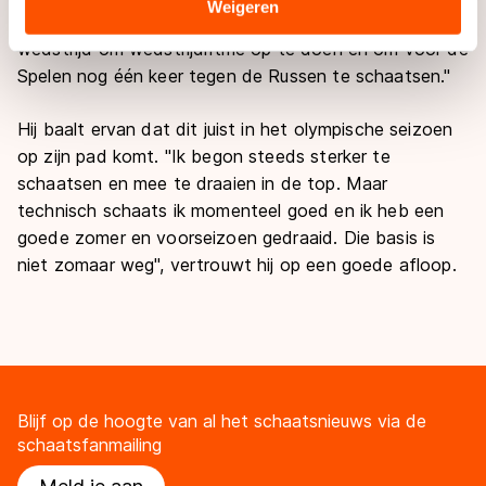
Sommige partners kunnen gegevens doorgeven aan
Weigeren
vanuit dat ik er dan weer bij ben. Dat is een belangrijke
landen buiten de EU, zoals de VS, waar mogelijk geen
wedstrijd om wedstrijdritme op te doen en om voor de
adequaat beschermingsniveau geldt volgens de GDPR.
Spelen nog één keer tegen de Russen te schaatsen."
Door op ‘Toestaan’ te klikken, stemt u in met deze
overdracht. Meer informatie vindt u in ons
cookiebeleid
.
Hij baalt ervan dat dit juist in het olympische seizoen
op zijn pad komt. "Ik begon steeds sterker te
schaatsen en mee te draaien in de top. Maar
technisch schaats ik momenteel goed en ik heb een
goede zomer en voorseizoen gedraaid. Die basis is
niet zomaar weg", vertrouwt hij op een goede afloop.
Blijf op de hoogte van al het schaatsnieuws via de
schaatsfanmailing