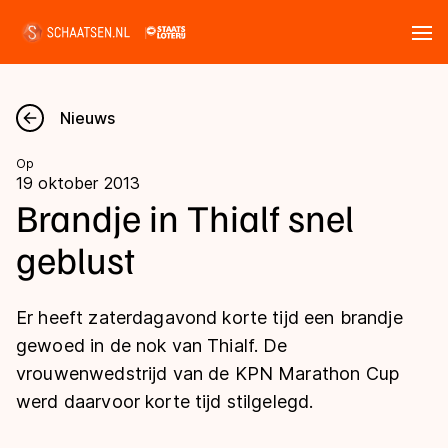
Tickets
Zoeken
Nieuws
Nieuws
Op
19 oktober 2013
Kalender
Brandje in Thialf snel
geblust
Disciplines
Marathon
Uitslagen
Er heeft zaterdagavond korte tijd een brandje
Langebaan
gewoed in de nok van Thialf. De
Langebaan
vrouwenwedstrijd van de KPN Marathon Cup
Shorttrack
Tijden & historie
werd daarvoor korte tijd stilgelegd.
Shorttrack
Inlineskaten
Ranglijsten Langebaan
Marathon
Kunstschaatsen