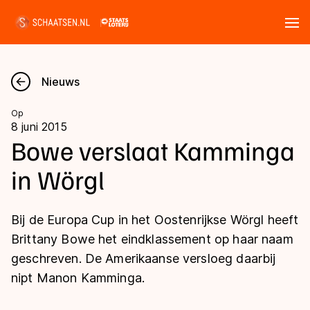
Tickets
Zoeken
Nieuws
Nieuws
Op
8 juni 2015
Kalender
Bowe verslaat Kamminga
in Wörgl
Disciplines
Marathon
Uitslagen
Bij de Europa Cup in het Oostenrijkse Wörgl heeft
Langebaan
Brittany Bowe het eindklassement op haar naam
Langebaan
geschreven. De Amerikaanse versloeg daarbij
Shorttrack
Tijden & historie
nipt Manon Kamminga.
Shorttrack
Inlineskaten
Ranglijsten Langebaan
Marathon
Kunstschaatsen