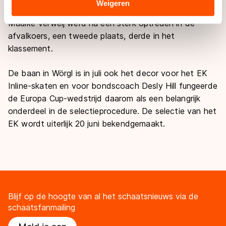
Sommige partners kunnen gegevens doorgeven aan
Weigeren
landen buiten de EU, zoals de VS, waar mogelijk geen
Maaike Verweij werd na een sterk optreden in de
adequaat beschermingsniveau geldt volgens de GDPR.
afvalkoers, een tweede plaats, derde in het
Door op ‘Toestaan’ te klikken, stemt u in met deze
klassement.
overdracht. Meer informatie vindt u in ons
cookiebeleid
.
De baan in Wörgl is in juli ook het decor voor het EK
Inline-skaten en voor bondscoach Desly Hill fungeerde
de Europa Cup-wedstrijd daarom als een belangrijk
onderdeel in de selectieprocedure. De selectie van het
EK wordt uiterlijk 20 juni bekendgemaakt.
Blijf op de hoogte van al het schaatsnieuws via de
schaatsfanmailing