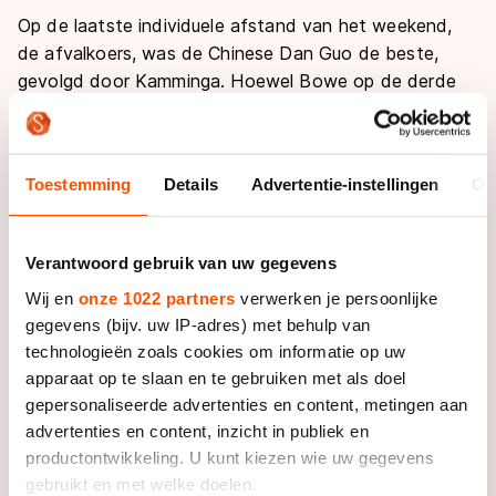
Op de laatste individuele afstand van het weekend,
de afvalkoers, was de Chinese Dan Guo de beste,
gevolgd door Kamminga. Hoewel Bowe op de derde
plaats achter de Nederlandse eindigde was die plek
toch voldoende voor de eindwinst. Guo werd in het
eindklassement derde.
Toestemming
Details
Advertentie-instellingen
Ov
Jan Blokhuijsen, die eerder al sterk voor de dag kwam
op de puntenkoers, was ook op de afvalkoers in zijn
Verantwoord gebruik van uw gegevens
element. De Nederlander werd er derde, achter
Wij en
onze 1022 partners
verwerken je persoonlijke
winnaar Elton de Souza uit Frankrijk, die ook het
gegevens (bijv. uw IP-adres) met behulp van
eindklassement won, en de Amerikaan Joey Mantia.
technologieën zoals cookies om informatie op uw
Mark Horsten werd vijfde op de afvalkoers.
apparaat op te slaan en te gebruiken met als doel
gepersonaliseerde advertenties en content, metingen aan
In het eindklassement eindigde Blokhuijsen op de
advertenties en content, inzicht in publiek en
vijfde plaats, vlak voor Jan van Loon die met een
productontwikkeling. U kunt kiezen wie uw gegevens
vijfde plaats op de 1000 meter en de puntenkoers ook
gebruikt en met welke doelen.
een sterk weekend reed. Horsten werd achtste.