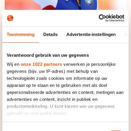
Toestemming
Details
Advertentie-instellingen
Ov
Foto: Sander Chamid
Verantwoord gebruik van uw gegevens
Op de vraag of ze zelf voor het nieuwe record gaat
zorgen durft ze nog niet direct 'ja' te antwoorden.
Wij en
onze 1022 partners
verwerken je persoonlijke
Bowe begint aan haar eerste winter bij Team
gegevens (bijv. uw IP-adres) met behulp van
Stressless en wil zich vooral op prestaties richten, niet
technologieën zoals cookies om informatie op uw
op tijden. Dat maakt eventuele records voor haar een
apparaat op te slaan en te gebruiken met als doel
gepersonaliseerde advertenties en content, metingen aan
bijzaak. "Ik denk er niet teveel aan. Als je graag
advertenties en content, inzicht in publiek en
records wil rijden gaat dat je alleen maar in de weg
productontwikkeling. U kunt kiezen wie uw gegevens
staan."
gebruikt en met welke doelen.
Records of niet, World Cup-zeges staan bovenaan het
Als u het toestaat, willen we ook graag:
lijstje van de Amerikaanse. "Daar wil ik de komende
Toestemmingsselectie