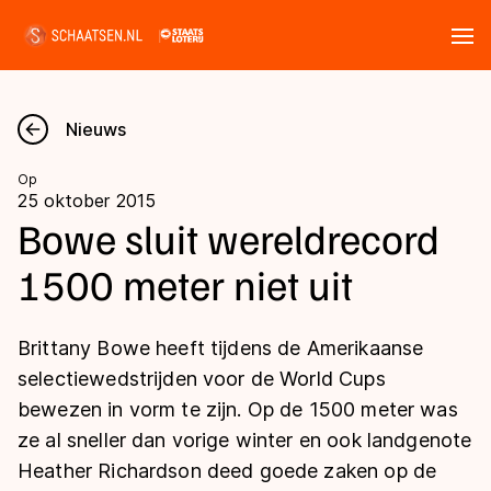
Tickets
Zoeken
Nieuws
Nieuws
Op
25 oktober 2015
Kalender
Bowe sluit wereldrecord
1500 meter niet uit
Disciplines
Marathon
Uitslagen
Brittany Bowe heeft tijdens de Amerikaanse
Langebaan
selectiewedstrijden voor de World Cups
Langebaan
bewezen in vorm te zijn. Op de 1500 meter was
Shorttrack
Tijden & historie
ze al sneller dan vorige winter en ook landgenote
Shorttrack
Inlineskaten
Heather Richardson deed goede zaken op de
Ranglijsten Langebaan
Marathon
Kunstschaatsen