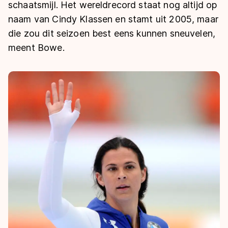
De weg op
schaatsmijl. Het wereldrecord staat nog altijd op
Persoonlijke records & tijden
Inlineskaten
Schoonrijden
naam van Cindy Klassen en stamt uit 2005, maar
Inschrijven wedstrijden
Historie & statistiek
Schaatsfans
Kunstschaatsen
die zou dit seizoen best eens kunnen sneuvelen,
Natuurijs
Algemene Nederlandse Schaatstijd
meent Bowe.
Alles voor jou als schaatsfan
Deze zomer de weg op
Olympische Spelen
Evenementen
Waar kan ik schaatsen en skaten?
Olympische Spelen
Tickets
Medaille overzicht
Livestreams
Medaillespiegel
Word schaatsfan!
Olympische uitslagen
Winacties
Van Jong tot Goud verhalen