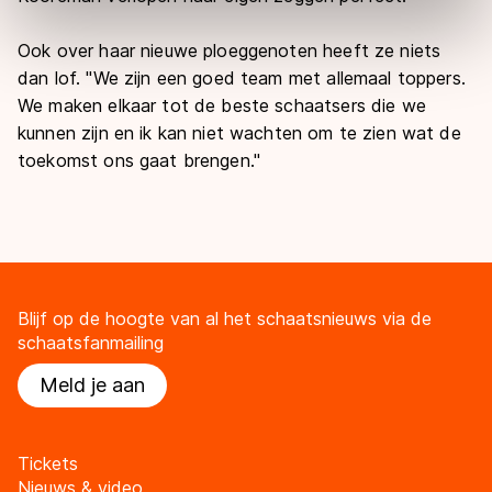
adequaat beschermingsniveau geldt volgens de GDPR.
Door op ‘Toestaan’ te klikken, stemt u in met deze
Ook over haar nieuwe ploeggenoten heeft ze niets
overdracht. Meer informatie vindt u in ons
cookiebeleid
.
dan lof. "We zijn een goed team met allemaal toppers.
We maken elkaar tot de beste schaatsers die we
kunnen zijn en ik kan niet wachten om te zien wat de
toekomst ons gaat brengen."
Blijf op de hoogte van al het schaatsnieuws via de
schaatsfanmailing
Meld je aan
Tickets
Nieuws & video