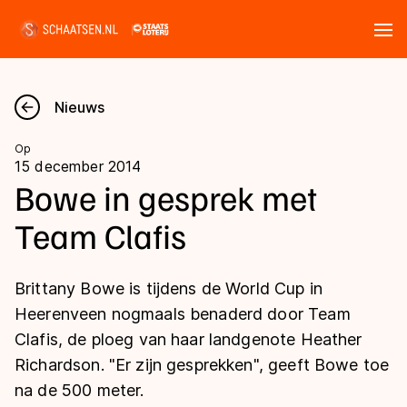
Tickets
Zoeken
Nieuws
Nieuws
Op
15 december 2014
Kalender
Bowe in gesprek met
Team Clafis
Disciplines
Marathon
Uitslagen
Brittany Bowe is tijdens de World Cup in
Langebaan
Heerenveen nogmaals benaderd door Team
Langebaan
Clafis, de ploeg van haar landgenote Heather
Shorttrack
Tijden & historie
Richardson. "Er zijn gesprekken", geeft Bowe toe
Shorttrack
Inlineskaten
na de 500 meter.
Ranglijsten Langebaan
Marathon
Kunstschaatsen