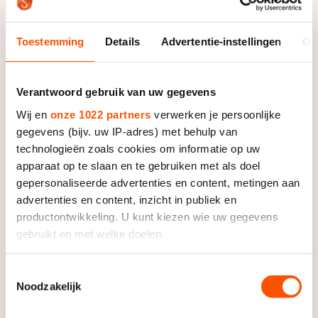
Foto: Sander Chamid
Toestemming
Details
Advertentie-instellingen
Ov
Clafis-coach Jillert Anema gaf al voor de
zomer aan graag met Bowe te werken,
Verantwoord gebruik van uw gegevens
maar veel verder dan een uitnodiging aan
Wij en
onze 1022 partners
verwerken je persoonlijke
haar adres kwam het niet. De
gegevens (bijv. uw IP-adres) met behulp van
Amerikaanse besloot in haar eigen land te
technologieën zoals cookies om informatie op uw
blijven en te trainen onder de nieuwe
apparaat op te slaan en te gebruiken met als doel
gepersonaliseerde advertenties en content, metingen aan
hoofdcoach Matt Kooreman.
advertenties en content, inzicht in publiek en
productontwikkeling. U kunt kiezen wie uw gegevens
Bij de World Cup in Heerenveen heeft
gebruikt en met welke doelen.
sponsorbaas Bert Jonker echter weer
Als u het toestaat, willen we ook graag:
contact gezocht, liet Bowe weten. De
Toestemmingsselectie
Noodzakelijk
Informatie verzamelen over uw geografische locatie,
ploeg zou haar graag herenigen met
die tot een paar meter nauwkeurig kan zijn
Richardson, die omwille van haar