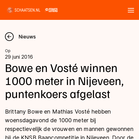
Tickets
Zoeken
Nieuws
Nieuws
Op
29 juni 2016
Kalender
Bowe en Vosté winnen
1000 meter in Nijeveen,
Disciplines
puntenkoers afgelast
Marathon
Uitslagen
Langebaan
Brittany Bowe en Mathias Vosté hebben
Langebaan
Shorttrack
Tijden & historie
woensdagavond de 1000 meter bij
Shorttrack
Inlineskaten
respectievelijk de vrouwen en mannen gewonnen
Ranglijsten Langebaan
Marathon
bij de KNSB Baancompetitie in Nijeveen. Door de
Kunstschaatsen