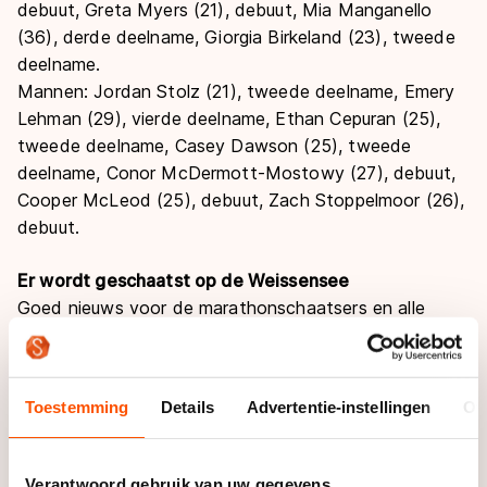
debuut, Greta Myers (21), debuut, Mia Manganello
(36), derde deelname, Giorgia Birkeland (23), tweede
deelname.
Mannen: Jordan Stolz (21), tweede deelname, Emery
Lehman (29), vierde deelname, Ethan Cepuran (25),
tweede deelname, Casey Dawson (25), tweede
deelname, Conor McDermott-Mostowy (27), debuut,
Cooper McLeod (25), debuut, Zach Stoppelmoor (26),
debuut.
Er wordt geschaatst op de Weissensee
Goed nieuws voor de marathonschaatsers en alle
recreanten die zich voorbereiden op de Alternatieve
Elfstedentocht op de Weissensee. Het westelijke deel
van het Oostenrijkse bergmeer is afgelopen weekend
Toestemming
Details
Advertentie-instellingen
Ov
vrijgegeven voor schaatsers. Door de aanhoudend
lage temperaturen is 'het kleine meer' volledig
dichtgevoren, daarop is een schaatsroute van twee
Verantwoord gebruik van uw gegevens