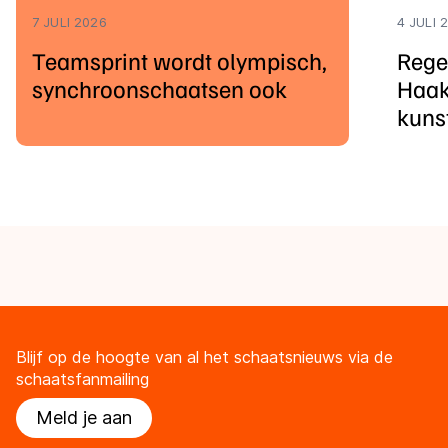
7 JULI 2026
4 JULI 
Teamsprint wordt olympisch,
Rege
synchroonschaatsen ook
Haak
kuns
Blijf op de hoogte van al het schaatsnieuws via de
schaatsfanmailing
Meld je aan