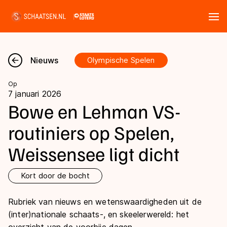
Tickets
Zoeken
Nieuws
Olympische Spelen
Nieuws
Op
7 januari 2026
Kalender
Bowe en Lehman VS-
routiniers op Spelen,
Disciplines
Weissensee ligt dicht
Marathon
Uitslagen
Langebaan
Kort door de bocht
Langebaan
Shorttrack
Tijden & historie
Rubriek van nieuws en wetenswaardigheden uit de
Shorttrack
Inlineskaten
(inter)nationale schaats-, en skeelerwereld: het
Ranglijsten Langebaan
Marathon
Kunstschaatsen