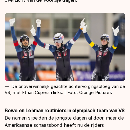
De weg op
overzicht van de voorbije dagen.
Persoonlijke records & tijden
Inlineskaten
Schoonrijden
Inschrijven wedstrijden
Historie & statistiek
Schaatsfans
Kunstschaatsen
Natuurijs
Algemene Nederlandse Schaatstijd
Alles voor jou als schaatsfan
Deze zomer de weg op
Olympische Spelen
Evenementen
Waar kan ik schaatsen en skaten?
Olympische Spelen
Tickets
Medaille overzicht
Livestreams
Medaillespiegel
Word schaatsfan!
Olympische uitslagen
Winacties
De onoverwinnelijk geachte achtervolgingsploeg van de
VS, met Ethan Cuperan links. | Foto: Orange Pictures
Van Jong tot Goud verhalen
Bowe en Lehman routiniers in olympisch team van VS
De namen sijpelden de jongste dagen al door, maar de
Amerikaanse schaatsbond heeft nu de rijders