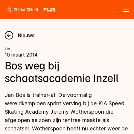
Tickets
Zoeken
Nieuws
Nieuws
Op
10 maart 2014
Kalender
Bos weg bij
schaatsacademie Inzell
Disciplines
Marathon
Uitslagen
Jan Bos is trainer-af. De voormalig
Langebaan
wereldkampioen sprint verving bij de KIA Speed
Langebaan
Skating Academy Jeremy Wotherspoon die
Shorttrack
Tijden & historie
afgelopen seizoen zijn rentree maakte als
Shorttrack
Inlineskaten
schaatser. Wotherspoon heeft nu echter weer de
Ranglijsten Langebaan
Marathon
Kunstschaatsen