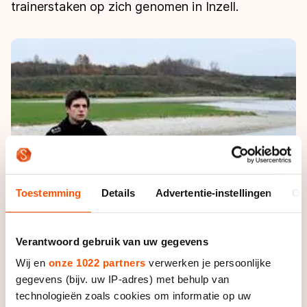
De weg op
trainerstaken op zich genomen in Inzell.
Persoonlijke records & tijden
Inlineskaten
Schoonrijden
Inschrijven wedstrijden
Historie & statistiek
Schaatsfans
Kunstschaatsen
Natuurijs
Algemene Nederlandse Schaatstijd
Alles voor jou als schaatsfan
Deze zomer de weg op
Olympische Spelen
Evenementen
Waar kan ik schaatsen en skaten?
Olympische Spelen
Tickets
Medaille overzicht
Livestreams
Medaillespiegel
Word schaatsfan!
Toestemming
Details
Advertentie-instellingen
Ov
Olympische uitslagen
Winacties
Van Jong tot Goud verhalen
Verantwoord gebruik van uw gegevens
Wij en
onze 1022 partners
verwerken je persoonlijke
gegevens (bijv. uw IP-adres) met behulp van
technologieën zoals cookies om informatie op uw