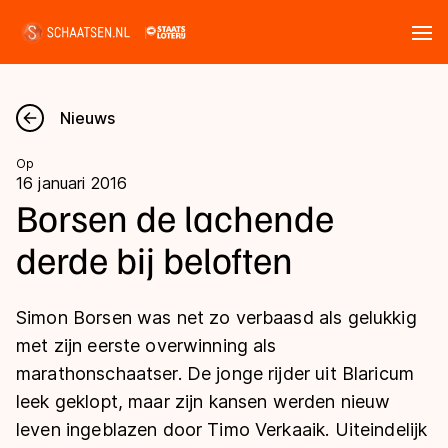
Tickets
Zoeken
Nieuws
Nieuws
Op
16 januari 2016
Kalender
Borsen de lachende
derde bij beloften
Disciplines
Marathon
Uitslagen
Simon Borsen was net zo verbaasd als gelukkig
Langebaan
met zijn eerste overwinning als
Langebaan
marathonschaatser. De jonge rijder uit Blaricum
Shorttrack
Tijden & historie
leek geklopt, maar zijn kansen werden nieuw
Shorttrack
Inlineskaten
leven ingeblazen door Timo Verkaaik. Uiteindelijk
Ranglijsten Langebaan
Marathon
Kunstschaatsen