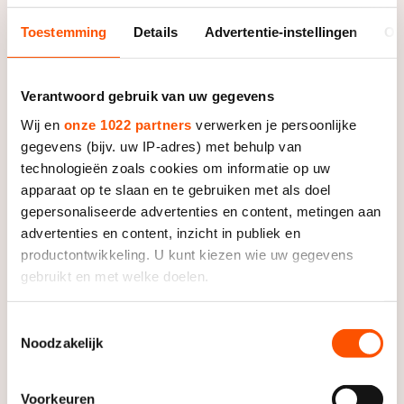
De weg op
Persoonlijke records & tijden
Inlineskaten
Schoonrijden
Toestemming
Details
Advertentie-instellingen
Ov
Inschrijven wedstrijden
Historie & statistiek
Schaatsfans
Kunstschaatsen
Natuurijs
Algemene Nederlandse Schaatstijd
Verantwoord gebruik van uw gegevens
Alles voor jou als schaatsfan
Deze zomer de weg op
Olympische Spelen
Wij en
onze 1022 partners
verwerken je persoonlijke
Evenementen
Waar kan ik schaatsen en skaten?
gegevens (bijv. uw IP-adres) met behulp van
Olympische Spelen
Tickets
technologieën zoals cookies om informatie op uw
apparaat op te slaan en te gebruiken met als doel
Medaille overzicht
Livestreams
gepersonaliseerde advertenties en content, metingen aan
Medaillespiegel
Word schaatsfan!
advertenties en content, inzicht in publiek en
productontwikkeling. U kunt kiezen wie uw gegevens
Olympische uitslagen
Winacties
gebruikt en met welke doelen.
Van Jong tot Goud verhalen
Als u het toestaat, willen we ook graag:
Toestemmingsselectie
Noodzakelijk
Informatie verzamelen over uw geografische locatie,
die tot een paar meter nauwkeurig kan zijn
Uw apparaat identificeren door het actief te scannen
Voorkeuren