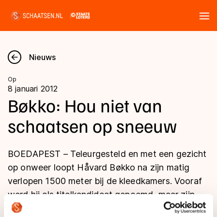
Tickets
Zoeken
Nieuws
Nieuws
Op
8 januari 2012
Kalender
Bøkko: Hou niet van
schaatsen op sneeuw
Disciplines
Marathon
Uitslagen
BOEDAPEST – Teleurgesteld en met een gezicht
Langebaan
op onweer loopt Håvard Bøkko na zijn matig
Langebaan
verlopen 1500 meter bij de kleedkamers. Vooraf
Shorttrack
Tijden & historie
werd hij als titelkandidaat genoemd, maar zijn
Shorttrack
Inlineskaten
kansen op de titel zijn definitief verkeken.
Ranglijsten Langebaan
Marathon
Kunstschaatsen