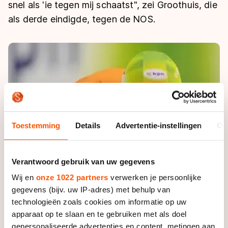
De weg op
snel als 'ie tegen mij schaatst", zei Groothuis, die
Persoonlijke records & tijden
Inlineskaten
Schoonrijden
als derde eindigde, tegen de NOS.
Inschrijven wedstrijden
Historie & statistiek
Schaatsfans
Kunstschaatsen
Natuurijs
Algemene Nederlandse Schaatstijd
Alles voor jou als schaatsfan
Deze zomer de weg op
Olympische Spelen
Evenementen
Waar kan ik schaatsen en skaten?
Olympische Spelen
Tickets
Medaille overzicht
Livestreams
Toestemming
Details
Advertentie-instellingen
Ov
Medaillespiegel
Word schaatsfan!
Olympische uitslagen
Winacties
Verantwoord gebruik van uw gegevens
Van Jong tot Goud verhalen
Wij en
onze 1022 partners
verwerken je persoonlijke
gegevens (bijv. uw IP-adres) met behulp van
technologieën zoals cookies om informatie op uw
apparaat op te slaan en te gebruiken met als doel
gepersonaliseerde advertenties en content, metingen aan