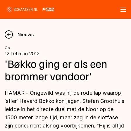
Tickets
Zoeken
Nieuws
Nieuws
Op
12 februari 2012
Kalender
'Bøkko ging er als een
brommer vandoor'
Disciplines
Marathon
Uitslagen
HAMAR - Ongewild was hij de rode lap waarop
Langebaan
'stier' Havard Bøkko kon jagen. Stefan Groothuis
Langebaan
leidde in het directe duel met de Noor op de
Shorttrack
Tijden & historie
1500 meter lange tijd, maar zag in de slotfase
Shorttrack
Inlineskaten
zijn concurrent alsnog voorbijkomen. "Hij is altijd
Ranglijsten Langebaan
Marathon
Kunstschaatsen