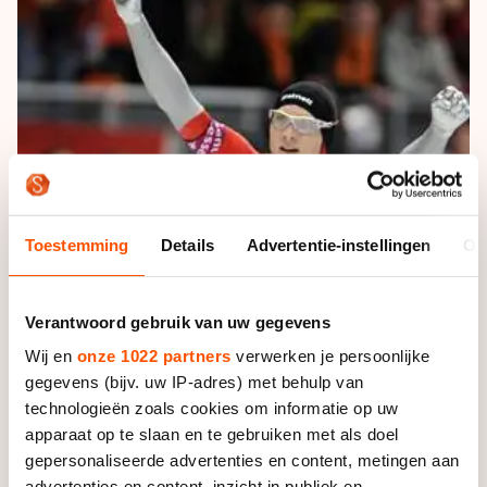
De weg op
Persoonlijke records & tijden
Inlineskaten
Schoonrijden
Inschrijven wedstrijden
Historie & statistiek
Schaatsfans
Kunstschaatsen
Natuurijs
Algemene Nederlandse Schaatstijd
Alles voor jou als schaatsfan
Deze zomer de weg op
Olympische Spelen
Evenementen
Waar kan ik schaatsen en skaten?
Olympische Spelen
Tickets
Medaille overzicht
Livestreams
Toestemming
Details
Advertentie-instellingen
Ov
Medaillespiegel
Word schaatsfan!
Olympische uitslagen
Winacties
Verantwoord gebruik van uw gegevens
Van Jong tot Goud verhalen
Wij en
onze 1022 partners
verwerken je persoonlijke
gegevens (bijv. uw IP-adres) met behulp van
technologieën zoals cookies om informatie op uw
apparaat op te slaan en te gebruiken met als doel
De 25-jarige Noor heeft gekozen voor een terugkeer
gepersonaliseerde advertenties en content, metingen aan
bij de nationale schaatsbond, waarmee hij zich gaat
advertenties en content, inzicht in publiek en