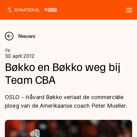
Tickets
Zoeken
Nieuws
Nieuws
Op
30 april 2012
Kalender
Bøkko en Bøkko weg bij
Team CBA
Disciplines
Marathon
Uitslagen
OSLO - Håvard Bøkko verlaat de commerciële
Langebaan
ploeg van de Amerikaanse coach Peter Mueller.
Langebaan
Shorttrack
Tijden & historie
Shorttrack
Inlineskaten
Ranglijsten Langebaan
Marathon
Kunstschaatsen