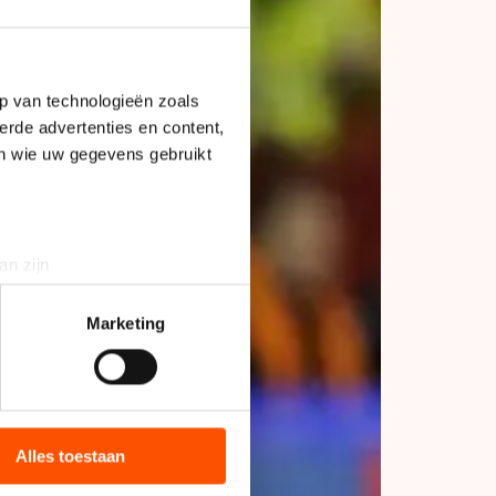
p van technologieën zoals
erde advertenties en content,
en wie uw gegevens gebruikt
an zijn
rinting)
t
detailgedeelte
in. U kunt uw
Marketing
bieden en websiteverkeer te
 media, advertenties en
ie zij hebben verzameld via
Alles toestaan
s de VS, waar mogelijk geen