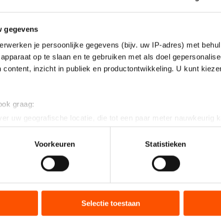
w gegevens
erwerken je persoonlijke gegevens (bijv. uw IP-adres) met behul
apparaat op te slaan en te gebruiken met als doel gepersonalise
 content, inzicht in publiek en productontwikkeling. U kunt kiez
 ook graag:
er uw geografische locatie, die tot een paar meter nauwkeurig k
n door het actief te scannen op specifieke eigenschappen (fingerp
onlijke gegevens worden verwerkt en stel uw voorkeuren in he
Voorkeuren
Statistieken
jzigen of intrekken in de Cookieverklaring.
ent en advertenties te personaliseren, socialmediafuncties te 
tie over uw gebruik van onze site met onze partners voor social
bineren met andere gegevens die u aan hen heeft verstrekt of d
Selectie toestaan
ers kunnen gegevens doorgeven aan landen buiten de EU, zoal