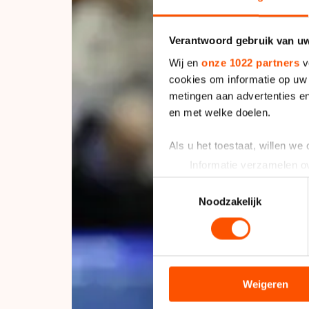
Verantwoord gebruik van u
Wij en
onze 1022 partners
v
cookies om informatie op uw 
metingen aan advertenties en
en met welke doelen.
Als u het toestaat, willen we
Informatie verzamelen ov
Uw apparaat identificere
Toestemmingsselectie
Lees meer over hoe uw perso
Noodzakelijk
toestemming op elk moment wi
We gebruiken cookies om cont
analyseren. We delen informa
analyse. Zij kunnen deze com
Weigeren
hun services. Sommige partn