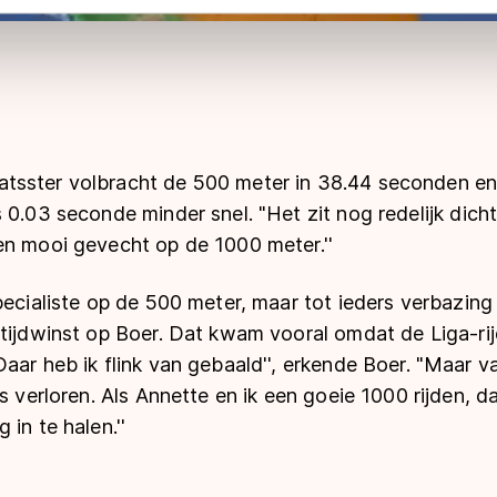
 geldt volgens de GDPR. Door op ‘Toestaan’ te klikken, stemt u
ns
cookiebeleid
.
tsster volbracht de 500 meter in 38.44 seconden e
0.03 seconde minder snel. "Het zit nog redelijk dicht b
en mooi gevecht op de 1000 meter.''
pecialiste op de 500 meter, maar tot ieders verbazin
tijdwinst op Boer. Dat kwam vooral omdat de Liga-rij
aar heb ik flink van gebaald'', erkende Boer. "Maar v
s verloren. Als Annette en ik een goeie 1000 rijden, d
in te halen.''