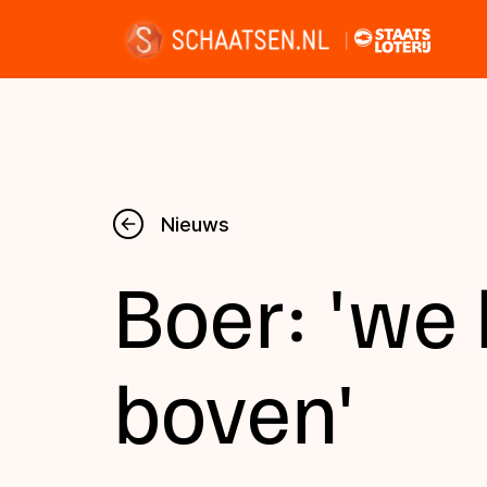
Nieuws
Nieuws
Boer: 'we 
Kalender
Disciplines
boven'
Uitslagen