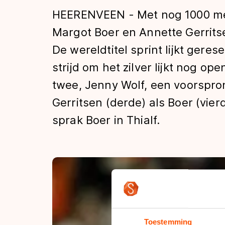
Tijden & historie
HEERENVEEN - Met nog 1000 me
Margot Boer en Annette Gerrits
De wereldtitel sprint lijkt gere
De weg op
strijd om het zilver lijkt nog o
twee, Jenny Wolf, een voorspro
Schaatsfans
Gerritsen (derde) als Boer (vier
sprak Boer in Thialf.
Olympische Spe
Toestemming