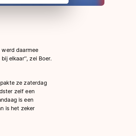
 in met deze overdracht.
n werd daarmee
ij elkaar'', zei Boer.
g pakte ze zaterdag
dster zelf een
andaag is een
an is het zeker