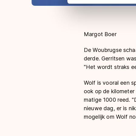
adequaat beschermingsniveau
Meer informatie vindt u in o
Margot Boer
De Woubrugse schaa
derde. Gerritsen was 
"Het wordt straks e
Wolf is vooral een s
ook op de kilometer 
matige 1000 reed. "D
nieuwe dag, er is nik
mogelijk om Wolf nog 