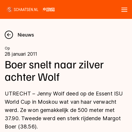
Tickets
Zoeken
Nieuws
Nieuws
Op
28 januari 2011
Kalender
Boer snelt naar zilver
achter Wolf
Disciplines
Marathon
Uitslagen
UTRECHT – Jenny Wolf deed op de Essent ISU
Langebaan
World Cup in Moskou wat van haar verwacht
Langebaan
werd. Ze won gemakkelijk de 500 meter met
Shorttrack
Tijden & historie
37.90. Tweede werd een sterk rijdende Margot
Shorttrack
Inlineskaten
Boer (38.56).
Ranglijsten Langebaan
Marathon
Kunstschaatsen