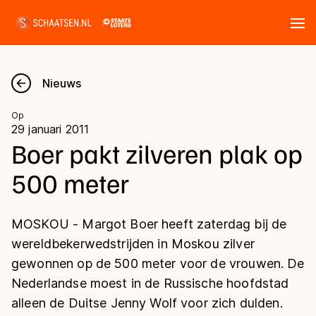
Tickets
Zoeken
Nieuws
Nieuws
Op
29 januari 2011
Kalender
Boer pakt zilveren plak op
500 meter
Disciplines
Marathon
Uitslagen
MOSKOU - Margot Boer heeft zaterdag bij de
Langebaan
wereldbekerwedstrijden in Moskou zilver
Langebaan
gewonnen op de 500 meter voor de vrouwen. De
Shorttrack
Tijden & historie
Nederlandse moest in de Russische hoofdstad
Shorttrack
Inlineskaten
alleen de Duitse Jenny Wolf voor zich dulden.
Ranglijsten Langebaan
Marathon
Kunstschaatsen