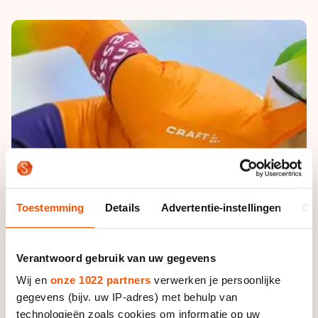
De weg op
Persoonlijke records & tijden
Inlineskaten
Schoonrijden
Inschrijven wedstrijden
Historie & statistiek
Schaatsfans
Kunstschaatsen
Natuurijs
Algemene Nederlandse Schaatstijd
Alles voor jou als schaatsfan
Deze zomer de weg op
Olympische Spelen
Evenementen
Waar kan ik schaatsen en skaten?
Olympische Spelen
Tickets
Medaille overzicht
Livestreams
Medaillespiegel
Word schaatsfan!
Olympische uitslagen
Toestemming
Details
Advertentie-instellingen
Ov
Winacties
Van Jong tot Goud verhalen
Verantwoord gebruik van uw gegevens
Wij en
onze 1022 partners
verwerken je persoonlijke
gegevens (bijv. uw IP-adres) met behulp van
technologieën zoals cookies om informatie op uw