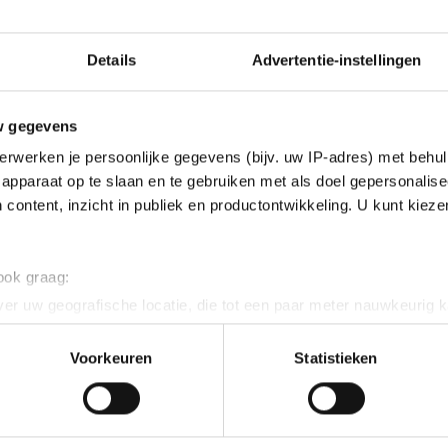
Details
Advertentie-instellingen
w gegevens
erwerken je persoonlijke gegevens (bijv. uw IP-adres) met behul
apparaat op te slaan en te gebruiken met als doel gepersonalise
 content, inzicht in publiek en productontwikkeling. U kunt kiez
 ook graag:
er uw geografische locatie, die tot een paar meter nauwkeurig k
n door het actief te scannen op specifieke eigenschappen (fingerp
onlijke gegevens worden verwerkt en stel uw voorkeuren in he
Voorkeuren
Statistieken
jzigen of intrekken in de Cookieverklaring.
lde daarbij een grote rol. "Vorige week was dat heel
ent en advertenties te personaliseren, socialmediafuncties te 