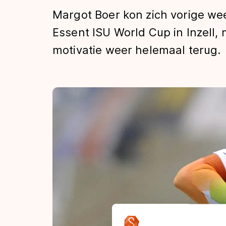
Tijden & historie
Margot Boer kon zich vorige we
Essent ISU World Cup in Inzell,
motivatie weer helemaal terug.
De weg op
Schaatsfans
Olympische Spe