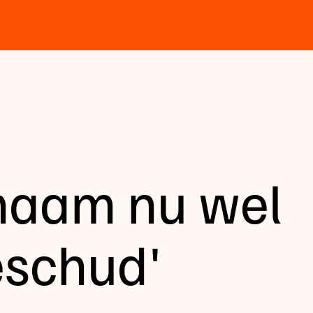
chaam nu wel
eschud'