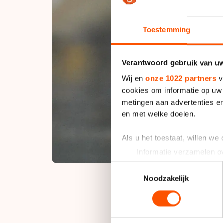
Toestemming
Verantwoord gebruik van u
Wij en
onze 1022 partners
v
cookies om informatie op uw 
metingen aan advertenties en
en met welke doelen.
Als u het toestaat, willen we
Informatie verzamelen ov
Uw apparaat identificere
Toestemmingsselectie
Lees meer over hoe uw perso
Noodzakelijk
toestemming op elk moment wi
De vermoeidheid spee
We gebruiken cookies om cont