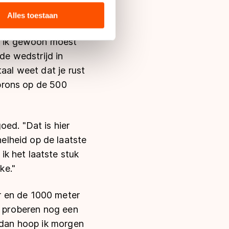
 dat wel aan had zien
 media, advertenties en
ie zij hebben verzameld via
Alles toestaan
s de VS, waar mogelijk geen
 in met deze overdracht.
ie ik gewoon moest
de wedstrijd in
aal weet dat je rust
 brons op de 500
oed. "Dat is hier
elheid op de laatste
k het laatste stuk
ke."
r en de 1000 meter
l proberen nog een
n dan hoop ik morgen