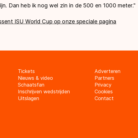
ijn. Dan heb ik nog wel zin in de 500 en 1000 meter."
Essent ISU World Cup op onze speciale pagina
Tickets
Adverteren
Nieuws & video
Partners
Schaatsfan
Privacy
Inschrijven wedstrijden
Cookies
Uitslagen
Contact