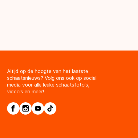
Altijd op de hoogte van het laatste
schaatsnieuws? Volg ons ook op social
media voor alle leuke schaatsfoto's,
video's en meer!