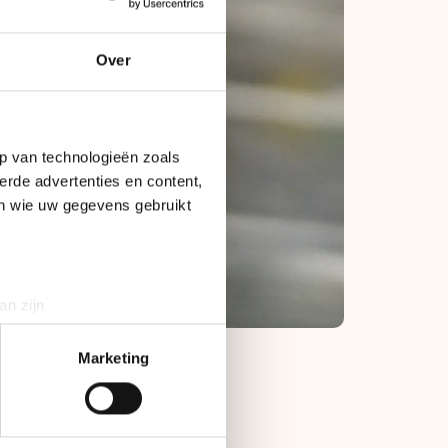
Over
p van technologieën zoals
erde advertenties en content,
en wie uw gegevens gebruikt
an zijn
rinting)
t
detailgedeelte
in. U kunt uw
Marketing
 erg. Nu begin ik
bieden en websiteverkeer te