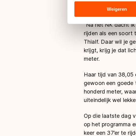
weer wat uit te ruste
analyseren. We delen informa
komen.
analyse. Zij kunnen deze com
Weigeren
hun services. Sommige partn
adequaat beschermingsniveau
"Na het NK dacht ik
Meer informatie vindt u in o
rijden als een soort
Thialf. Daar wil je 
krijgt, krijg je dat
meter.
Haar tijd van 38,05 
gewoon een goede ti
honderd meter, waar
uiteindelijk wel lekk
Op die laatste dag 
op het programma en 
keer een 37’er te ri