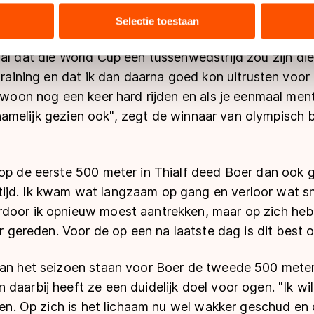
n. In Inzell had ik ook niet zoveel zin", zegt Boer die
tie over uw gebruik van onze site met onze partners voor social
bineren met andere gegevens die u aan hen heeft verstrekt of d
Selectie toestaan
ers kunnen gegevens doorgeven aan landen buiten de EU, zoal
 geldt volgens de GDPR. Door op ‘Toestaan’ te klikken, stemt u
 al dat die World Cup een tussenwedstrijd zou zijn d
ns
cookiebeleid
.
 training en dat ik dan daarna goed kon uitrusten voor 
gewoon nog een keer hard rijden en als je eenmaal ment
 lichamelijk gezien ook", zegt de winnaar van olympisch
op de eerste 500 meter in Thialf deed Boer dan ook g
jd. Ik kwam wat langzaam op gang en verloor wat sn
door ik opnieuw moest aantrekken, maar op zich heb i
er gereden. Voor de op een na laatste dag is dit best o
van het seizoen staan voor Boer de tweede 500 mete
daarbij heeft ze een duidelijk doel voor ogen. "Ik wi
jden. Op zich is het lichaam nu wel wakker geschud e