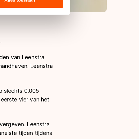
s de VS, waar mogelijk geen
 in met deze overdracht.
.
jden van Leenstra.
 handhaven. Leenstra
op slechts 0.005
eerste vier van het
 vergeven. Leenstra
elste tijden tijdens