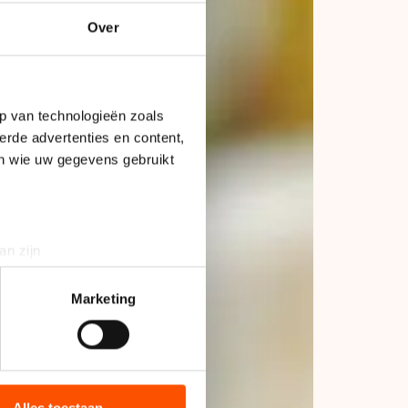
Over
p van technologieën zoals
erde advertenties en content,
en wie uw gegevens gebruikt
an zijn
rinting)
t
detailgedeelte
in. U kunt uw
Marketing
bieden en websiteverkeer te
 media, advertenties en
ie zij hebben verzameld via
Alles toestaan