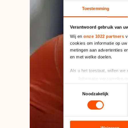
Toestemming
Verantwoord gebruik van u
Wij en
onze 1022 partners
v
cookies om informatie op uw 
metingen aan advertenties en
en met welke doelen.
Als u het toestaat, willen we
Informatie verzamelen ov
Uw apparaat identificere
Toestemmingsselectie
Lees meer over hoe uw perso
Noodzakelijk
toestemming op elk moment wi
We gebruiken cookies om cont
analyseren. We delen informa
analyse. Zij kunnen deze com
Weigeren