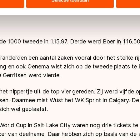
ers kunnen gegevens doorgeven aan landen buiten de EU, zoal
 geldt volgens de GDPR. Door op ‘Toestaan’ te klikken, stemt u
ns
cookiebeleid
.
e 1000 tweede in 1.15.97. Derde werd Boer in 1.16.50
randerden een aantal zaken vooral door het sterke ri
ding en ook Oenema wist zich op de tweede plaats te
 Gerritsen werd vierde.
et nippertje uit de top vier gereden. Zij werd vijfde 
sen. Daarmee mist Wüst het WK Sprint in Calgary. De 
ich wel geplaatst.
orld Cup in Salt Lake City waren nog drie tickets te
er van deelname. Daar hebben zich op basis van de sn