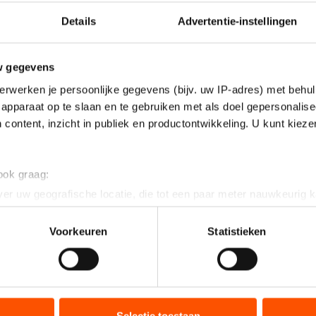
Details
Advertentie-instellingen
w gegevens
erwerken je persoonlijke gegevens (bijv. uw IP-adres) met behul
apparaat op te slaan en te gebruiken met als doel gepersonalise
 content, inzicht in publiek en productontwikkeling. U kunt kiez
 ook graag:
er uw geografische locatie, die tot een paar meter nauwkeurig k
n door het actief te scannen op specifieke eigenschappen (fingerp
onlijke gegevens worden verwerkt en stel uw voorkeuren in he
Voorkeuren
Statistieken
jzigen of intrekken in de Cookieverklaring.
ent en advertenties te personaliseren, socialmediafuncties te 
tie over uw gebruik van onze site met onze partners voor social
bineren met andere gegevens die u aan hen heeft verstrekt of d
Selectie toestaan