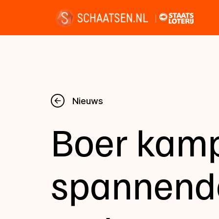
Nieuws
Nieuws
Boer kam
Kalender
Disciplines
spannend
Uitslagen