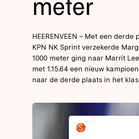
meter
Tijden & historie
De weg op
HEERENVEEN – Met een derde pl
KPN NK Sprint verzekerde Margot
Schaatsfans
1000 meter ging naar Marrit Lee
met 1.15.64 een nieuw kampioe
Olympische Spe
naar de derde plaats in het kla