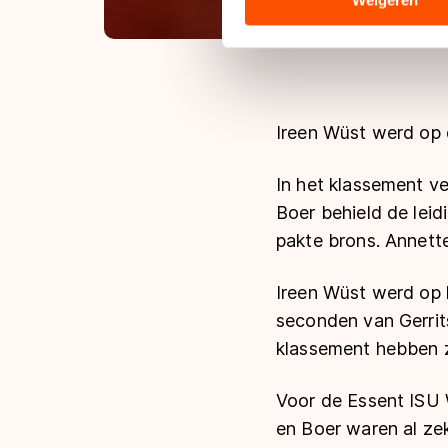
hun services. Sommige partn
adequaat beschermingsniveau
Meer informatie vindt u in o
Ireen Wüst werd op d
In het klassement ve
Boer behield de lei
pakte brons. Annette
Ireen Wüst werd op h
seconden van Gerrit
klassement hebben z
Voor de Essent ISU W
en Boer waren al zek