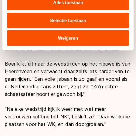
websiteverkeer te analyseren. We delen informatie over
Alles toestaan
terug te vinden, en dan vooral tijdens de races. "In de
uw gebruik van onze site met onze partners voor social
training lukt dat nog even niet, maar het is toch
media, advertenties en analyse. Zij kunnen deze
topsport", zegt ze. Tijdens de komende wedstrijden in
Selectie toestaan
combineren met andere gegevens die u aan hen heeft
Thialf hoopt de rijdster, die aan haar laatste seizoen is
verstrekt of die zij hebben verzameld via hun services.
begonnen, dichterbij of in de top-tien te kunnen
Sommige partners kunnen gegevens doorgeven aan
Weigeren
eindigen. "Ik kan het nog winnen op de start en een
landen buiten de EU, zoals de VS, waar mogelijk geen
snelle ronde, maar het zit allemaal dicht op elkaar."
adequaat beschermingsniveau geldt volgens de GDPR.
Door op ‘Toestaan’ te klikken, stemt u in met deze
Boer kijkt uit naar de wedstrijden op het nieuwe ijs van
overdracht. Meer informatie vindt u in ons
cookiebeleid
.
Heerenveen en verwacht daar zelfs iets harder van te
gaan rijden. "Een volle ijsbaan is zo gaaf en vooral als
er Nederlandse fans zitten", zegt ze. "Zo'n echte
schaatssfeer hoort er gewoon bij."
"Na elke wedstrijd kijk ik weer met wat meer
vertrouwen richting het NK", besluit ze. "Daar wil ik me
plaatsen voor het WK, en dan doorgroeien."