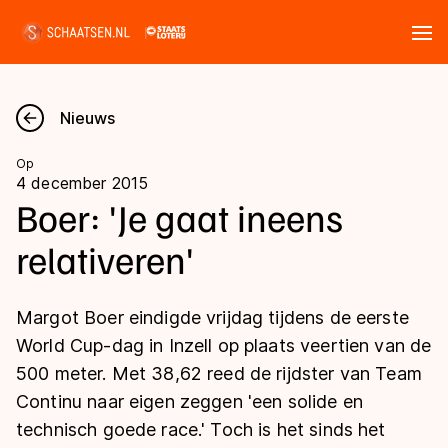
Tickets
Zoeken
Nieuws
Nieuws
Op
4 december 2015
Kalender
Boer: 'Je gaat ineens
relativeren'
Disciplines
Marathon
Uitslagen
Margot Boer eindigde vrijdag tijdens de eerste
Langebaan
World Cup-dag in Inzell op plaats veertien van de
Langebaan
500 meter. Met 38,62 reed de rijdster van Team
Shorttrack
Tijden & historie
Continu naar eigen zeggen 'een solide en
Shorttrack
Inlineskaten
technisch goede race.' Toch is het sinds het
Ranglijsten Langebaan
Marathon
Kunstschaatsen