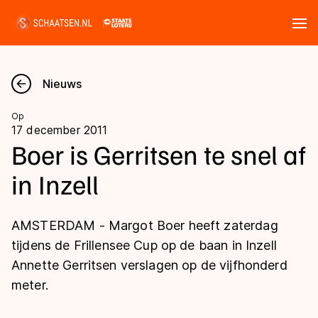
Tickets
Zoeken
Nieuws
Nieuws
Op
17 december 2011
Kalender
Boer is Gerritsen te snel af
in Inzell
Disciplines
Marathon
Uitslagen
AMSTERDAM - Margot Boer heeft zaterdag
Langebaan
tijdens de Frillensee Cup op de baan in Inzell
Langebaan
Annette Gerritsen verslagen op de vijfhonderd
Shorttrack
Tijden & historie
meter.
Shorttrack
Inlineskaten
Ranglijsten Langebaan
Marathon
Kunstschaatsen