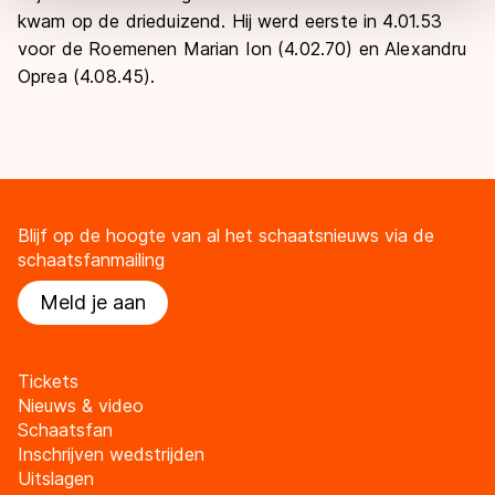
overdracht. Meer informatie vindt u in ons
cookiebeleid
.
kwam op de drieduizend. Hij werd eerste in 4.01.53
voor de Roemenen Marian Ion (4.02.70) en Alexandru
Oprea (4.08.45).
Blijf op de hoogte van al het schaatsnieuws via de
schaatsfanmailing
Meld je aan
Tickets
Nieuws & video
Schaatsfan
Inschrijven wedstrijden
Uitslagen