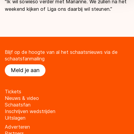
“Ik wil sowieso verder met Marianne. We zullen na het
weekend kijken of Liga ons daarbij wil steunen.”
Blijf op de hoogte van al het schaatsnieuws via de
schaatsfanmailing
Meld je aan
Tickets
Nieuws & video
Schaatsfan
Inschrijven wedstrijden
Uitslagen
Adverteren
Partners