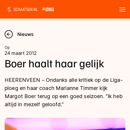
Tickets
Zoeken
Nieuws
Nieuws
Op
24 maart 2012
Kalender
Boer haalt haar gelijk
Disciplines
HEERENVEEN – Ondanks alle kritiek op de Liga-
Marathon
ploeg en haar coach Marianne Timmer kijk
Uitslagen
Margot Boer terug op een goed seizoen. “Ik heb
Langebaan
altijd in mezelf geloofd.”
Langebaan
Shorttrack
Tijden & historie
Shorttrack
Inlineskaten
Ranglijsten Langebaan
Marathon
Kunstschaatsen