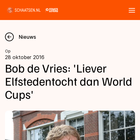
Tickets
Zoeken
Nieuws
Nieuws
Op
28 oktober 2016
Kalender
Bob de Vries: 'Liever
Elfstedentocht dan World
Disciplines
Cups'
Marathon
Uitslagen
Langebaan
Langebaan
Shorttrack
Tijden & historie
Shorttrack
Inlineskaten
Ranglijsten Langebaan
Marathon
Kunstschaatsen