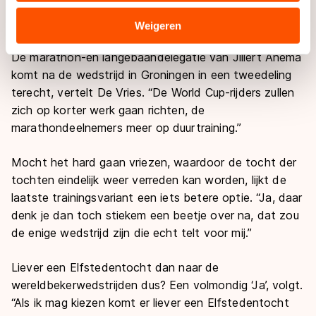
mij nooit meer lukken, maar de sport is mondiaal groter
verstrekt of die zij hebben verzameld via hun services.
en de drang zit hem nu vooral in de uitdaging.”
Sommige partners kunnen gegevens doorgeven aan
Weigeren
landen buiten de EU, zoals de VS, waar mogelijk geen
De marathon-en langebaandelegatie van Jillert Anema
adequaat beschermingsniveau geldt volgens de GDPR.
komt na de wedstrijd in Groningen in een tweedeling
Door op ‘Toestaan’ te klikken, stemt u in met deze
terecht, vertelt De Vries. “De World Cup-rijders zullen
overdracht. Meer informatie vindt u in ons
cookiebeleid
.
zich op korter werk gaan richten, de
marathondeelnemers meer op duurtraining.”
Mocht het hard gaan vriezen, waardoor de tocht der
tochten eindelijk weer verreden kan worden, lijkt de
laatste trainingsvariant een iets betere optie. “Ja, daar
denk je dan toch stiekem een beetje over na, dat zou
de enige wedstrijd zijn die echt telt voor mij.”
Liever een Elfstedentocht dan naar de
wereldbekerwedstrijden dus? Een volmondig ‘Ja’, volgt.
“Als ik mag kiezen komt er liever een Elfstedentocht