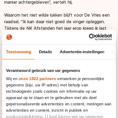
manier achtergebleven”, vertelt hij.
Waarom het niet wilde lukken blijft voor De Vries een
raadsel. “Ik kan daar niet goed de vinger opleggen.
Tijdens de NK Afstanden het jaar erop kreeg ik last
van een rugblessure, maar ik heb ook weleens gedacht
dat het iets mentaals kon zijn, maar ik heb geen
overdreven last van zenuwen.”
Toestemming
Details
Advertentie-instellingen
Ov
De rugproblemen zijn verleden tijd en De Vries voelt
zich beter dan ooit. Tijd om die World Cup-tickets
Verantwoord gebruik van uw gegevens
binnen te slepen, toch? “Ik wil heel graag, maar het
Wij en
onze 1022 partners
verwerken je persoonlijke
gevoel van moeten is weg. Dat had ik vroeger wel.”
gegevens (bijv. uw IP-adres) met behulp van
technologieën zoals cookies om informatie op uw
“Ik zit nu al een paar jaar in hetzelfde schuitje. Bij tijd
apparaat op te slaan en te gebruiken met als doel
en wijlen zit het erin, maar het is frustrerend wanneer
gepersonaliseerde advertenties en content, metingen aan
je dan weer nét niet goed genoeg bent. Fysiek ben ik
advertenties en content, inzicht in publiek en
goed, alleen ontspanning vinden op de vijf en tien is
productontwikkeling. U kunt kiezen wie uw gegevens