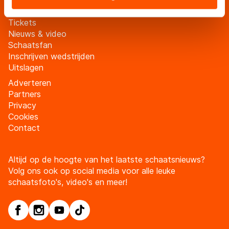
landen buiten de EU, zoals de VS, waar mogelijk geen
adequaat beschermingsniveau geldt volgens de GDPR.
Tickets
Door op ‘Toestaan’ te klikken, stemt u in met deze
Nieuws & video
overdracht. Meer informatie vindt u in ons
cookiebeleid
.
Schaatsfan
Inschrijven wedstrijden
Uitslagen
Adverteren
Partners
Privacy
Cookies
Contact
Altijd op de hoogte van het laatste schaatsnieuws?
Volg ons ook op social media voor alle leuke
schaatsfoto's, video's en meer!