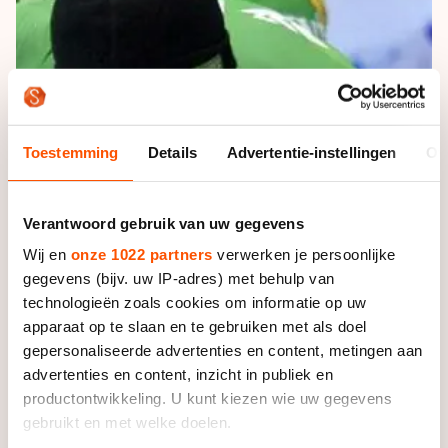
De weg op
Persoonlijke records & tijden
Inlineskaten
Schoonrijden
Inschrijven wedstrijden
Historie & statistiek
Schaatsfans
Kunstschaatsen
Natuurijs
Algemene Nederlandse Schaatstijd
Alles voor jou als schaatsfan
Deze zomer de weg op
Olympische Spelen
Evenementen
Toestemming
Details
Advertentie-instellingen
Ov
Waar kan ik schaatsen en skaten?
Olympische Spelen
Tickets
Medaille overzicht
Livestreams
Verantwoord gebruik van uw gegevens
Medaillespiegel
Wij en
onze 1022 partners
verwerken je persoonlijke
Word schaatsfan!
gegevens (bijv. uw IP-adres) met behulp van
Olympische uitslagen
Winacties
technologieën zoals cookies om informatie op uw
Van Jong tot Goud verhalen
apparaat op te slaan en te gebruiken met als doel
gepersonaliseerde advertenties en content, metingen aan
advertenties en content, inzicht in publiek en
productontwikkeling. U kunt kiezen wie uw gegevens
gebruikt en met welke doelen.