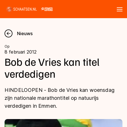
Tickets
Zoeken
Nieuws
Nieuws
Op
8 februari 2012
Kalender
Bob de Vries kan titel
verdedigen
Disciplines
Marathon
Uitslagen
HINDELOOPEN - Bob de Vries kan woensdag
Langebaan
zijn nationale marathontitel op natuurijs
Langebaan
verdedigen in Emmen.
Shorttrack
Tijden & historie
Shorttrack
Inlineskaten
Ranglijsten Langebaan
Marathon
Kunstschaatsen