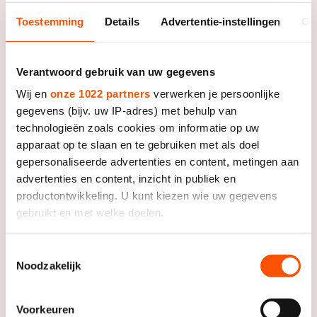
De weg op
Persoonlijke records & tijden
Inlineskaten
Toestemming
Details
Advertentie-instellingen
Ov
Schoonrijden
Inschrijven wedstrijden
Historie & statistiek
Schaatsfans
Kunstschaatsen
Natuurijs
Algemene Nederlandse Schaatstijd
Verantwoord gebruik van uw gegevens
Alles voor jou als schaatsfan
Deze zomer de weg op
Olympische Spelen
Wij en
onze 1022 partners
verwerken je persoonlijke
Evenementen
gegevens (bijv. uw IP-adres) met behulp van
Waar kan ik schaatsen en skaten?
Olympische Spelen
technologieën zoals cookies om informatie op uw
Tickets
apparaat op te slaan en te gebruiken met als doel
Medaille overzicht
Livestreams
gepersonaliseerde advertenties en content, metingen aan
Medaillespiegel
advertenties en content, inzicht in publiek en
Word schaatsfan!
productontwikkeling. U kunt kiezen wie uw gegevens
Olympische uitslagen
Winacties
gebruikt en met welke doelen.
Van Jong tot Goud verhalen
Als u het toestaat, willen we ook graag:
Toestemmingsselectie
Noodzakelijk
Informatie verzamelen over uw geografische locatie,
die tot een paar meter nauwkeurig kan zijn
Uw apparaat identificeren door het actief te scannen
Voorkeuren