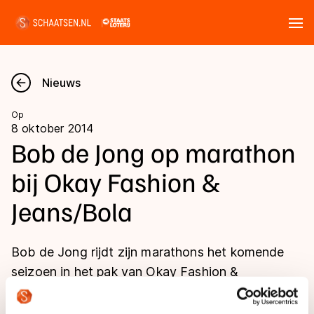
Tickets
Zoeken
Nieuws
Nieuws
Op
8 oktober 2014
Kalender
Bob de Jong op marathon
bij Okay Fashion &
Disciplines
Jeans/Bola
Marathon
Uitslagen
Langebaan
Bob de Jong rijdt zijn marathons het komende
Langebaan
Shorttrack
Tijden & historie
seizoen in het pak van Okay Fashion &
Shorttrack
Inlineskaten
Jeans/Bola.
Ranglijsten Langebaan
Marathon
Kunstschaatsen