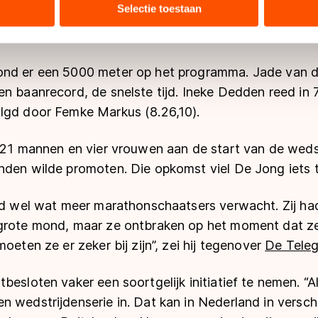
bineren met andere gegevens die u aan hen heeft verstrekt of d
Selectie toestaan
ee het baanrecord. De Duitser Alexej Baumgärtner v
ers kunnen gegevens doorgeven aan landen buiten de EU, zoal
03).
 geldt volgens de GDPR. Door op ‘Toestaan’ te klikken, stemt u
ns
cookiebeleid
.
ond er een 5000 meter op het programma. Jade van d
n baanrecord, de snelste tijd. Ineke Dedden reed in 
lgd door Femke Markus (8.26,10).
r 21 mannen en vier vrouwen aan de start van de wed
nden wilde promoten. Die opkomst viel De Jong iets t
egd wel wat meer marathonschaatsers verwacht. Zij ha
 grote mond, maar ze ontbraken op het moment dat z
oeten ze er zeker bij zijn”, zei hij tegenover
De Teleg
esloten vaker een soortgelijk initiatief te nemen. “Als
 wedstrijdenserie in. Dat kan in Nederland in versch