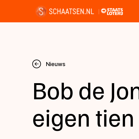
Nieuws
Nieuws
Bob de Jo
Kalender
Disciplines
eigen tien
Uitslagen