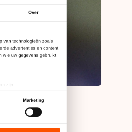
Over
p van technologieën zoals
erde advertenties en content,
en wie uw gegevens gebruikt
an zijn
rinting)
t
detailgedeelte
in. U kunt uw
Marketing
bieden en websiteverkeer te
Erik Jan Kooiman. De
 media, advertenties en
70 over de streep