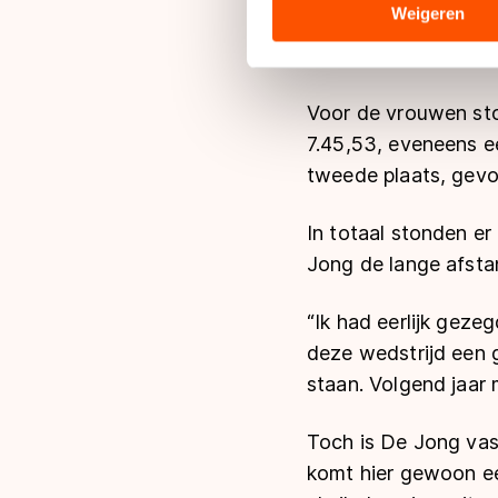
analyse. Zij kunnen deze com
Weigeren
en verbeterde daarm
hun services. Sommige partn
op plek twee (14.02,
adequaat beschermingsniveau
Meer informatie vindt u in o
Voor de vrouwen st
7.45,53, eveneens ee
tweede plaats, gevo
In totaal stonden e
Jong de lange afsta
“Ik had eerlijk gez
deze wedstrijd een
staan. Volgend jaar m
Toch is De Jong vastb
komt hier gewoon een