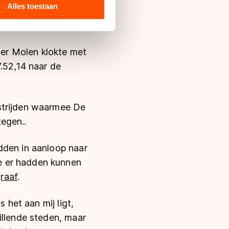
ie zij hebben verzameld via
Alles toestaan
ond zijn naam terug
s de VS, waar mogelijk geen
 in met deze overdracht.
er Molen klokte met
7.52,14 naar de
strijden waarmee De
egen..
dden in aanloop naar
e er hadden kunnen
raaf
.
 het aan mij ligt,
illende steden, maar