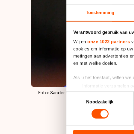
Toestemming
Verantwoord gebruik van u
Wij en
onze 1022 partners
v
cookies om informatie op uw 
metingen aan advertenties en
en met welke doelen.
Als u het toestaat, willen we
Informatie verzamelen ov
Foto: Sander Chamid
Uw apparaat identificere
Toestemmingsselectie
Lees meer over hoe uw perso
Noodzakelijk
toestemming op elk moment wi
We gebruiken cookies om cont
De stayer kwam in H
analyseren. We delen informa
nummer twee op de 