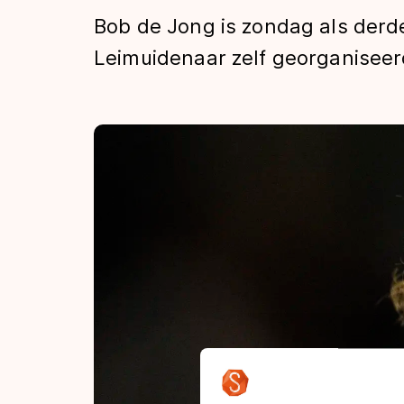
Tijden & historie
Bob de Jong is zondag als derd
Leimuidenaar zelf georganiseerd
De weg op
Schaatsfans
Olympische Spe