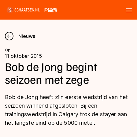
Tickets
Zoeken
Nieuws
Nieuws
Op
11 oktober 2015
Kalender
Bob de Jong begint
seizoen met zege
Disciplines
Marathon
Uitslagen
Bob de Jong heeft zijn eerste wedstrijd van het
Langebaan
seizoen winnend afgesloten. Bij een
Langebaan
trainingswedstrijd in Calgary trok de stayer aan
Shorttrack
Tijden & historie
het langste eind op de 5000 meter.
Shorttrack
Inlineskaten
Ranglijsten Langebaan
Marathon
Kunstschaatsen