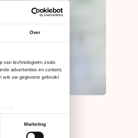
Over
p van technologieën zoals
erde advertenties en content,
en wie uw gegevens gebruikt
an zijn
rinting)
t
detailgedeelte
in. U kunt uw
Marketing
ijdt ze haar rondjes