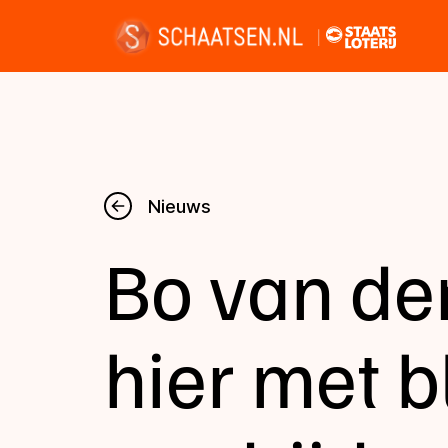
Nieuws
Nieuws
Bo van der
Kalender
Disciplines
hier met 
Uitslagen