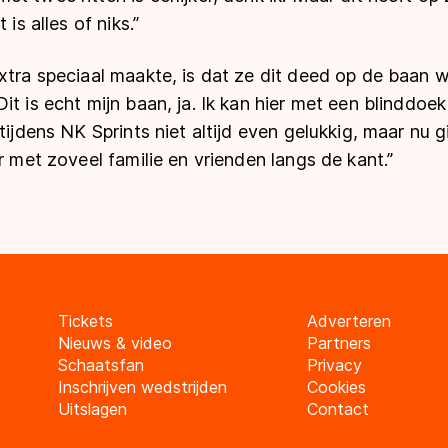
 is alles of niks.”
xtra speciaal maakte, is dat ze dit deed op de baan w
t is echt mijn baan, ja. Ik kan hier met een blinddoek
 tijdens NK Sprints niet altijd even gelukkig, maar nu 
er met zoveel familie en vrienden langs de kant.”
Tickets
Adverteren
Nieuws & video
Partners
Schaatsfan
Privacy
Inschrijven wedstrijden
Cookies
Uitslagen
Contact