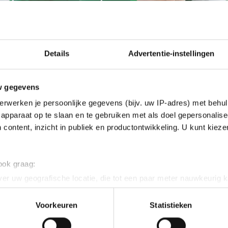
Details
Advertentie-instellingen
w gegevens
erwerken je persoonlijke gegevens (bijv. uw IP-adres) met behul
apparaat op te slaan en te gebruiken met als doel gepersonalise
 content, inzicht in publiek en productontwikkeling. U kunt kiez
 ook graag:
er uw geografische locatie, die tot een paar meter nauwkeurig k
n door het actief te scannen op specifieke eigenschappen (fingerp
onlijke gegevens worden verwerkt en stel uw voorkeuren in he
Voorkeuren
Statistieken
jzigen of intrekken in de Cookieverklaring.
shaven van Bo van der Werff. Al sinds haar zevende r