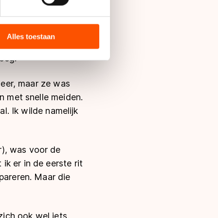
‘haar’ baan een
bieden en websiteverkeer te
 media, advertenties en
ie zij hebben verzameld via
Alles toestaan
vijf startbewijzen
s de VS, waar mogelijk geen
noeg.
 in met deze overdracht.
 neer, maar ze was
en met snelle meiden.
l. Ik wilde namelijk
r), was voor de
k er in de eerste rit
epareren. Maar die
zich ook wel iets.