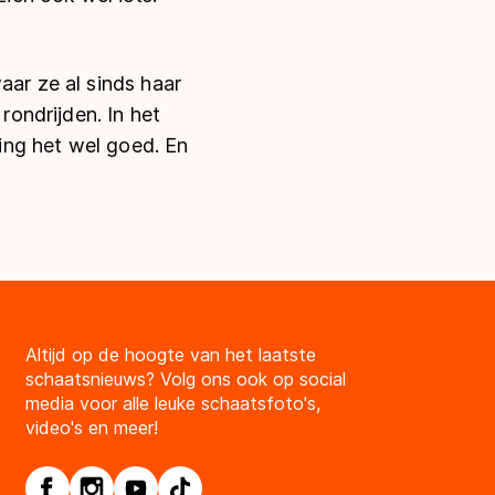
aar ze al sinds haar
 rondrijden.
In het
ging het wel goed. En
Altijd op de hoogte van het laatste
schaatsnieuws? Volg ons ook op social
media voor alle leuke schaatsfoto's,
video's en meer!