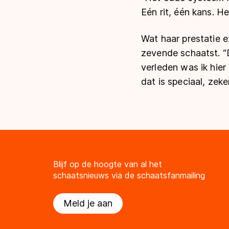
Eén rit, één kans. Het
Wat haar prestatie e
zevende schaatst. “Di
verleden was ik hier
dat is speciaal, zek
Blijf op de hoogte van al het
schaatsnieuws via de schaatsfanmailing
Meld je aan