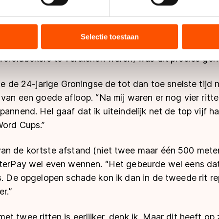
baan. En daarom was het extra mooi dat ze juist op 
ent en advertenties te personaliseren, socialmediafuncties te 
oor de 500 meter in de wacht sleepte.
tie over uw gebruik van onze site met onze partners voor social
bineren met andere gegevens die u aan hen heeft verstrekt of d
Selectie toestaan
r Werff was goed voor de vijfde plaats. En omdat er 
ers kunnen gegevens doorgeven aan landen buiten de EU, zoal
 wereldbekers te verdienen waren, was dit precies ge
 geldt volgens de GDPR. Door op ‘Toestaan’ te klikken, stemt u
ns
cookiebeleid
.
tte de 24-jarige Groningse de tot dan toe snelste tijd
 van een goede afloop. “Na mij waren er nog vier ritt
annend. Hel gaaf dat ik uiteindelijk net de top vijf haa
Word Cups.”
an de kortste afstand (niet twee maar één 500 mete
terPay wel even wennen. “Het gebeurde wel eens dat i
s. De opgelopen schade kon ik dan in de tweede rit r
er.”
t twee ritten is eerlijker, denk ik. Maar dit heeft op 