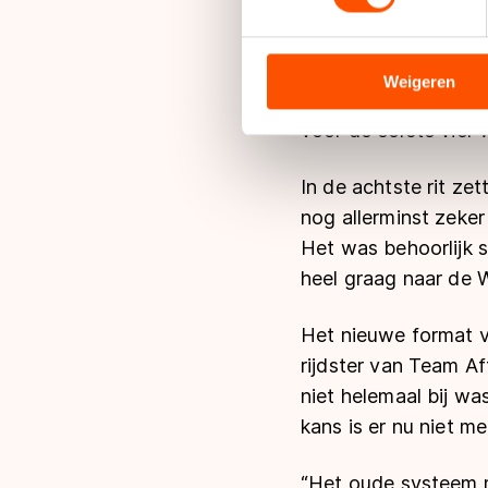
op de Groningse ijs
We gebruiken cookies om cont
World Cup-ticket v
analyseren. We delen informa
analyse. Zij kunnen deze com
Weigeren
De 39.32 van Van de
hun services. Sommige partn
voor de eerste vier
adequaat beschermingsniveau
Meer informatie vindt u in o
In de achtste rit ze
nog allerminst zeker
Het was behoorlijk sp
heel graag naar de 
Het nieuwe format v
rijdster van Team Af
niet helemaal bij wa
kans is er nu niet me
“Het oude systeem me