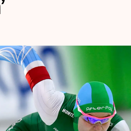
’
len