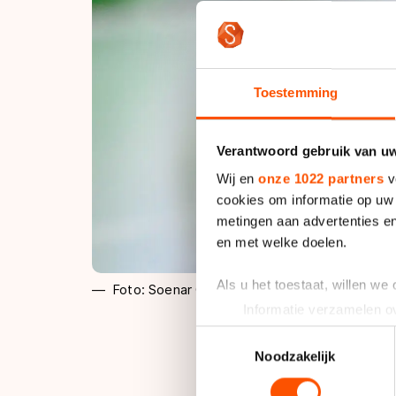
Toestemming
Verantwoord gebruik van u
Wij en
onze 1022 partners
v
cookies om informatie op uw 
metingen aan advertenties en
en met welke doelen.
Als u het toestaat, willen we
Foto: Soenar Chamid
Informatie verzamelen ov
Uw apparaat identificere
Toestemmingsselectie
Lees meer over hoe uw perso
Noodzakelijk
toestemming op elk moment wi
Kardinge is de thui