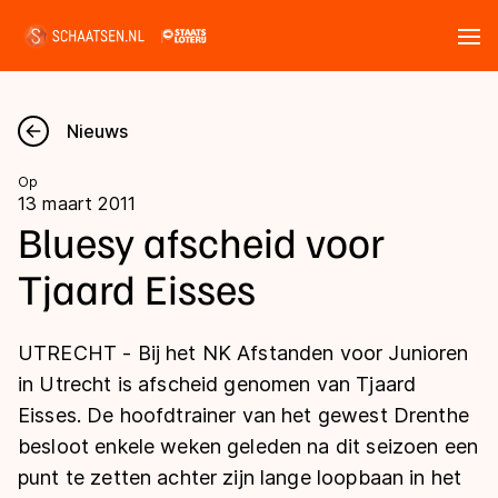
Tickets
Zoeken
Nieuws
Nieuws
Op
13 maart 2011
Kalender
Bluesy afscheid voor
Tjaard Eisses
Disciplines
Marathon
Uitslagen
UTRECHT - Bij het NK Afstanden voor Junioren
Langebaan
in Utrecht is afscheid genomen van Tjaard
Langebaan
Eisses. De hoofdtrainer van het gewest Drenthe
Shorttrack
Tijden & historie
besloot enkele weken geleden na dit seizoen een
Shorttrack
Inlineskaten
punt te zetten achter zijn lange loopbaan in het
Ranglijsten Langebaan
Marathon
Kunstschaatsen