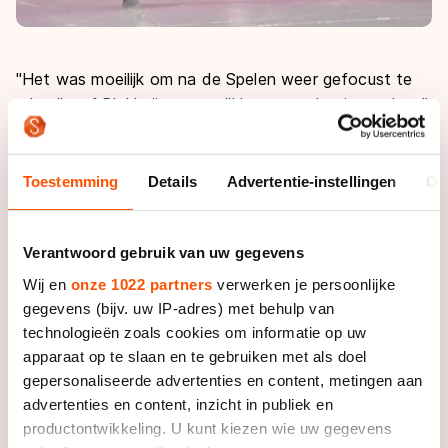
"Het was moeilijk om na de Spelen weer gefocust te
raken", gaf Blokhuijsen toe. "Het waren lastige weken."
Vlak na de Spelen werd Blokhuijsen ziek en daardoor
miste hij het KPN NK Allround op de Coolste Baan van
Toestemming
Details
Advertentie-instellingen
Ov
Nederland. "Ik zat al in de auto op weg naar
Amsterdam, maar ik ben omgekeerd omdat ik me echt
niet goed voelde."
Verantwoord gebruik van uw gegevens
Wij en
onze 1022 partners
verwerken je persoonlijke
"Ik heb gas teruggenomen, heb minder op het ijs
gegevens (bijv. uw IP-adres) met behulp van
gestaan", keek hij terug op de afgelopen weken. "Ik
technologieën zoals cookies om informatie op uw
heb mijn lichaam de kans gegeven om tot rust te
apparaat op te slaan en te gebruiken met als doel
komen. Dan ebt de wedstrijdvorm wel wat weg. En
gepersonaliseerde advertenties en content, metingen aan
met het mooie weer begon ik ook al aan vakantie te
advertenties en content, inzicht in publiek en
denken."
productontwikkeling. U kunt kiezen wie uw gegevens