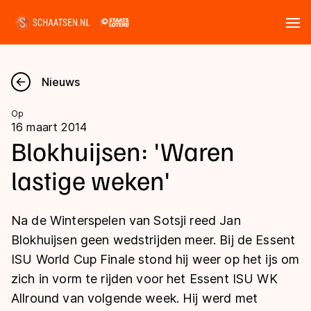
Tickets
Zoeken
Nieuws
Nieuws
Op
16 maart 2014
Kalender
Blokhuijsen: 'Waren
lastige weken'
Disciplines
Marathon
Uitslagen
Na de Winterspelen van Sotsji reed Jan
Langebaan
Blokhuijsen geen wedstrijden meer. Bij de Essent
Langebaan
ISU World Cup Finale stond hij weer op het ijs om
Shorttrack
Tijden & historie
zich in vorm te rijden voor het Essent ISU WK
Shorttrack
Inlineskaten
Allround van volgende week. Hij werd met
Ranglijsten Langebaan
Marathon
Kunstschaatsen