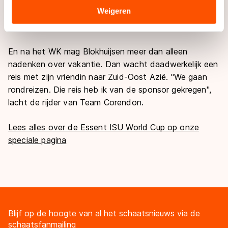
"En om daar goed te zijn ga ik vooral lol maken op het
Sommige partners kunnen gegevens doorgeven aan
Weigeren
ijs, komende week. Ik heb dit seizoen al genoeg focus
landen buiten de EU, zoals de VS, waar mogelijk geen
opgebracht, lijkt me", stelde hij.
adequaat beschermingsniveau geldt volgens de GDPR.
Door op ‘Toestaan’ te klikken, stemt u in met deze
En na het WK mag Blokhuijsen meer dan alleen
overdracht. Meer informatie vindt u in ons
cookiebeleid
.
nadenken over vakantie. Dan wacht daadwerkelijk een
reis met zijn vriendin naar Zuid-Oost Azië. "We gaan
rondreizen. Die reis heb ik van de sponsor gekregen",
lacht de rijder van Team Corendon.
Lees alles over de Essent ISU World Cup op onze
speciale pagina
Blijf op de hoogte van al het schaatsnieuws via de
schaatsfanmailing