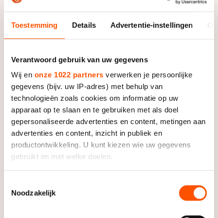
De weg op
meer individuele keuzes gemaakt”, zegt hij.
Persoonlijke records & tijden
Inlineskaten
Schoonrijden
Inschrijven wedstrijden
Toestemming
Details
Advertentie-instellingen
Ov
Historie & statistiek
Schaatsfans
Kunstschaatsen
Natuurijs
Algemene Nederlandse Schaatstijd
Alles voor jou als schaatsfan
Deze zomer de weg op
Verantwoord gebruik van uw gegevens
Olympische Spelen
Evenementen
Wij en
onze 1022 partners
verwerken je persoonlijke
Waar kan ik schaatsen en skaten?
gegevens (bijv. uw IP-adres) met behulp van
Olympische Spelen
Tickets
technologieën zoals cookies om informatie op uw
Medaille overzicht
Livestreams
apparaat op te slaan en te gebruiken met als doel
gepersonaliseerde advertenties en content, metingen aan
Medaillespiegel
Word schaatsfan!
advertenties en content, inzicht in publiek en
Olympische uitslagen
Winacties
productontwikkeling. U kunt kiezen wie uw gegevens
gebruikt en met welke doelen.
Van Jong tot Goud verhalen
Als u het toestaat, willen we ook graag:
Toestemmingsselectie
Noodzakelijk
Informatie verzamelen over uw geografische locatie,
die tot een paar meter nauwkeurig kan zijn
Uw apparaat identificeren door het actief te scannen