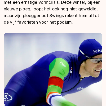
De weg op
met een ernstige vormcrisis. Deze winter, bij een
Persoonlijke records & tijden
Inlineskaten
Schoonrijden
nieuwe ploeg, loopt het ook nog niet geweldig,
Inschrijven wedstrijden
Historie & statistiek
Schaatsfans
Kunstschaatsen
maar zijn ploeggenoot Swings rekent hem al tot
Natuurijs
Algemene Nederlandse Schaatstijd
de vijf favorieten voor het podium.
Alles voor jou als schaatsfan
Deze zomer de weg op
Olympische Spelen
Evenementen
Waar kan ik schaatsen en skaten?
Olympische Spelen
Tickets
Medaille overzicht
Livestreams
Medaillespiegel
Word schaatsfan!
Olympische uitslagen
Winacties
Van Jong tot Goud verhalen