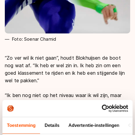
Foto: Soenar Chamid
“Zo ver wil ik niet gaan”, houdt Blokhuijsen de boot
nog wat af. “Ik heb er wel zin in. Ik heb zin om een
goed klassement te rijden en ik heb een stijgende lijn
wel te pakken.”
“Ik ben nog niet op het niveau waar ik wil zijn, maar
het is juist daarom goed om hier wel te zijn”, zegt hij.
Op het EK kan hij de internationale tegenstand
opzoeken en wedstijdritme opdoen. Daar ontbrak het
vorig jaar compleet aan. Toen hield zijn seizoen nog
Toestemming
Details
Advertentie-instellingen
Ov
voor de helft van de winter op. Zijn olympische vorm,