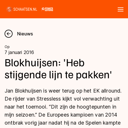
Tickets
Zoeken
Nieuws
Nieuws
Op
7 januari 2016
Kalender
Blokhuijsen: 'Heb
stijgende lijn te pakken'
Disciplines
Marathon
Uitslagen
Jan Blokhuijsen is weer terug op het EK allround.
Langebaan
De rijder van Stressless kijkt vol verwachting uit
Langebaan
naar het toernooi. “Dit zijn de hoogtepunten in
Shorttrack
Tijden & historie
mijn seizoen.” De Europees kampioen van 2014
Shorttrack
Inlineskaten
ontbrak vorig jaar nadat hij na de Spelen kampte
Ranglijsten Langebaan
Marathon
Kunstschaatsen