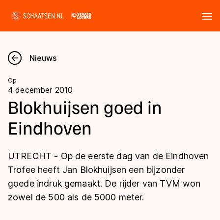
Tickets
Zoeken
Nieuws
Nieuws
Op
4 december 2010
Kalender
Blokhuijsen goed in
Eindhoven
Disciplines
Marathon
Uitslagen
UTRECHT - Op de eerste dag van de Eindhoven
Langebaan
Trofee heeft Jan Blokhuijsen een bijzonder
Langebaan
goede indruk gemaakt. De rijder van TVM won
Shorttrack
Tijden & historie
zowel de 500 als de 5000 meter.
Shorttrack
Inlineskaten
Ranglijsten Langebaan
Marathon
Kunstschaatsen