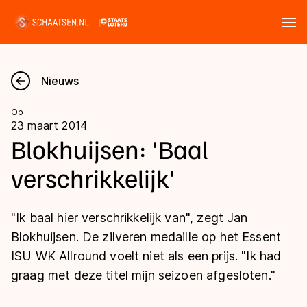
Tickets
Zoeken
Nieuws
Nieuws
Op
23 maart 2014
Kalender
Blokhuijsen: 'Baal
verschrikkelijk'
Disciplines
Marathon
Uitslagen
"Ik baal hier verschrikkelijk van", zegt Jan
Langebaan
Blokhuijsen. De zilveren medaille op het Essent
Langebaan
ISU WK Allround voelt niet als een prijs. "Ik had
Shorttrack
Tijden & historie
graag met deze titel mijn seizoen afgesloten."
Shorttrack
Inlineskaten
Ranglijsten Langebaan
Marathon
Kunstschaatsen