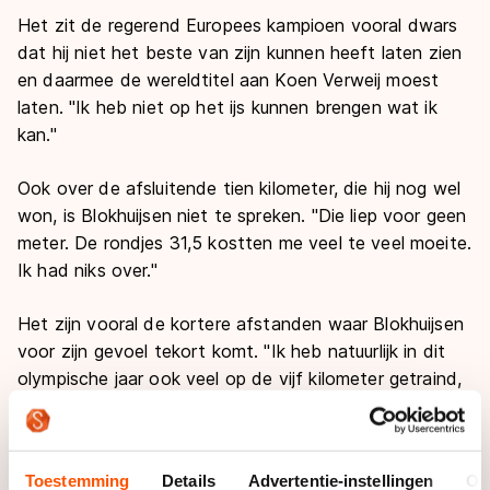
Het zit de regerend Europees kampioen vooral dwars
dat hij niet het beste van zijn kunnen heeft laten zien
en daarmee de wereldtitel aan Koen Verweij moest
laten. "Ik heb niet op het ijs kunnen brengen wat ik
kan."
Ook over de afsluitende tien kilometer, die hij nog wel
won, is Blokhuijsen niet te spreken. "Die liep voor geen
meter. De rondjes 31,5 kostten me veel te veel moeite.
Ik had niks over."
Het zijn vooral de kortere afstanden waar Blokhuijsen
voor zijn gevoel tekort komt. "Ik heb natuurlijk in dit
olympische jaar ook veel op de vijf kilometer getraind,
misschien zou ik wat vaker ook een 1000 moeten
rijden."
Toestemming
Details
Advertentie-instellingen
Ov
Echt de vinger op de zere plek kan hij echter niet