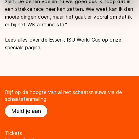
zien. De benen voelen nu wel goed dus ik hoop dat ik
adequaat beschermingsniveau geldt volgens de GDPR.
een strakke race neer kan zetten. Wie weet kan ik dan
Door op ‘Toestaan’ te klikken, stemt u in met deze
mooie dingen doen, maar het gaat er vooral om dat ik
overdracht. Meer informatie vindt u in ons
cookiebeleid
.
er bij het WK allround sta."
Lees alles over de Essent ISU World Cup op onze
speciale pagina
Blijf op de hoogte van al het schaatsnieuws via de
schaatsfanmailing
Meld je aan
Tickets