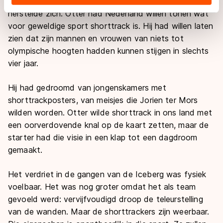
schaamde zich voor zijn frustratie en teleurstelling en
landen buiten de EU, zoals de VS, waar mogelijk geen
herstelde zich. Otter had Nederland willen tonen wat
adequaat beschermingsniveau geldt volgens de GDPR.
voor geweldige sport shorttrack is. Hij had willen laten
Door op ‘Toestaan’ te klikken, stemt u in met deze
zien dat zijn mannen en vrouwen van niets tot
overdracht. Meer informatie vindt u in ons
cookiebeleid
.
olympische hoogten hadden kunnen stijgen in slechts
vier jaar.
Hij had gedroomd van jongenskamers met
shorttrackposters, van meisjes die Jorien ter Mors
wilden worden. Otter wilde shorttrack in ons land met
een oorverdovende knal op de kaart zetten, maar de
starter had die visie in een klap tot een dagdroom
gemaakt.
Het verdriet in de gangen van de Iceberg was fysiek
voelbaar. Het was nog groter omdat het als team
gevoeld werd: vervijfvoudigd droop de teleurstelling
van de wanden. Maar de shorttrackers zijn weerbaar.