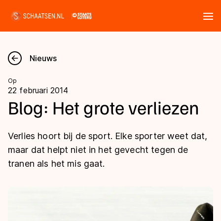
Tickets
Zoeken
Nieuws
Nieuws
Op
22 februari 2014
Kalender
Blog: Het grote verliezen
Disciplines
Verlies hoort bij de sport. Elke sporter weet dat,
Marathon
maar dat helpt niet in het gevecht tegen de
Uitslagen
tranen als het mis gaat.
Langebaan
Langebaan
Shorttrack
Tijden & historie
Shorttrack
Inlineskaten
Ranglijsten Langebaan
Marathon
Kunstschaatsen