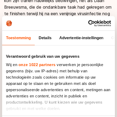
kon zijn tranen nauwelijks bedwingen, net als Daan
Breeuwsma, die de ondankbare taak had gekregen om
te finishen terwijl hij na een venijnige virusinfectie nog
niet de absolute topvorm te pakken had.
De verwarring, de pijn, het straalde van de beide
Toestemming
Details
Advertentie-instellingen
Ov
mannen af, die netjes in de mixed zone de pers te
woord stonden. Terwijl Breeuwsma zijn verhaal deed
stond Van der Wart tegen de muur geleund te
Verantwoord gebruik van uw gegevens
wachten tot hij klaar was. Ze waren kapot, maar
Wij en
onze 1022 partners
verwerken je persoonlijke
professioneel genoeg om zich niet aan de pers te
gegevens (bijv. uw IP-adres) met behulp van
onttrekken, hoe graag ze dat ongetwijfeld hadden
technologieën zoals cookies om informatie op uw
gedaan. Urenlang in een donkere kleedkamer zitten en
apparaat op te slaan en te gebruiken met als doel
maar hopen dat de verschrikkelijke finale een
gepersonaliseerde advertenties en content, metingen aan
onwaarheid zou worden.
advertenties en content, inzicht in publiek en
productontwikkeling. U kunt kiezen wie uw gegevens
Kerstholt, de analyticus, had de fouten gezien tijdens
gebruikt en met welke doelen.
de wedstrijd. De ploeg was in paniek geraakt na de val