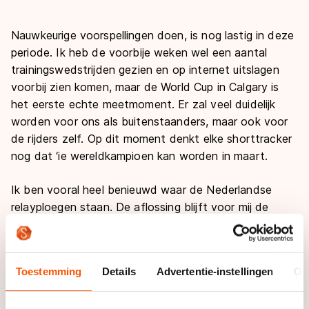
Nauwkeurige voorspellingen doen, is nog lastig in deze
periode. Ik heb de voorbije weken wel een aantal
trainingswedstrijden gezien en op internet uitslagen
voorbij zien komen, maar de World Cup in Calgary is
het eerste echte meetmoment. Er zal veel duidelijk
worden voor ons als buitenstaanders, maar ook voor
de rijders zelf. Op dit moment denkt elke shorttracker
nog dat ‘ie wereldkampioen kan worden in maart.
Ik ben vooral heel benieuwd waar de Nederlandse
relayploegen staan. De aflossing blijft voor mij de
beste graadmeter. Wanneer je als team goed presteert
dan weet je dat je over vier goede rijders beschikt die
stuk voor stuk ook individueel kunnen meekomen op
Toestemming
Details
Advertentie-instellingen
Ov
mondiaal niveau.