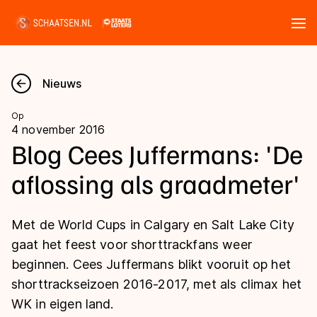
Tickets
Zoeken
Nieuws
Nieuws
Op
4 november 2016
Kalender
Blog Cees Juffermans: 'De
aflossing als graadmeter'
Disciplines
Marathon
Uitslagen
Met de World Cups in Calgary en Salt Lake City
Langebaan
gaat het feest voor shorttrackfans weer
Langebaan
beginnen. Cees Juffermans blikt vooruit op het
Shorttrack
Tijden & historie
shorttrackseizoen 2016-2017, met als climax het
Shorttrack
Inlineskaten
WK in eigen land.
Ranglijsten Langebaan
Marathon
Kunstschaatsen