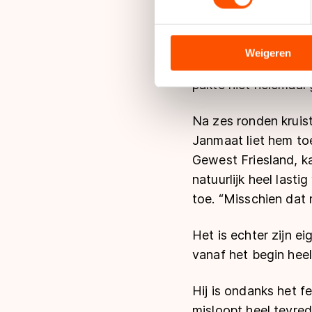
We gebruiken cookies om cont
“Rekening houdend m
analyseren. We delen informa
ontvouwde Bloemen zi
analyse. Zij kunnen deze com
Weigeren
hele seizoen heel re
hun services. Sommige partn
pakte niet helemaal 
adequaat beschermingsniveau
Meer informatie vindt u in o
Na zes ronden kruis
Janmaat liet hem to
Gewest Friesland, ka
natuurlijk heel last
toe. “Misschien dat 
Het is echter zijn ei
vanaf het begin heel
Hij is ondanks het f
misloopt heel tevre