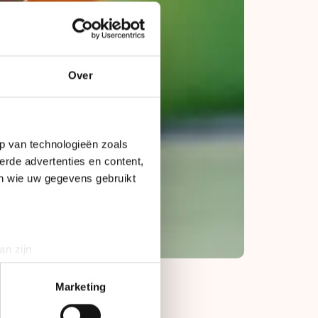
Over
p van technologieën zoals
erde advertenties en content,
en wie uw gegevens gebruikt
an zijn
rinting)
t
detailgedeelte
in. U kunt uw
Marketing