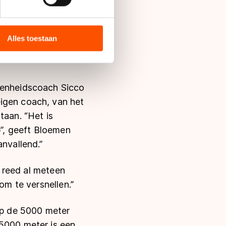
bieden en websiteverkeer te
n start”,
 media, advertenties en
 “Hij rijdt al het
ie zij hebben verzameld via
Alles toestaan
gs kruisen.” Dat
s de VS, waar mogelijk geen
 in met deze overdracht.
egenheidscoach Sicco
eigen coach, van het
taan. “Het is
b”, geeft Bloemen
anvallend.”
k reed al meteen
om te versnellen.”
 op de 5000 meter
 5000 meter is een