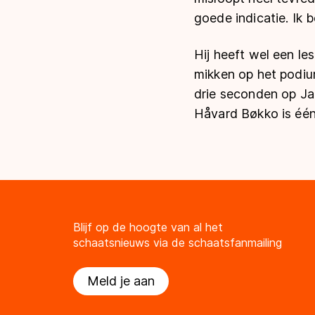
goede indicatie. Ik be
Hij heeft wel een le
mikken op het podiu
drie seconden op Jan
Håvard Bøkko is éé
Blijf op de hoogte van al het
schaatsnieuws via de schaatsfanmailing
Meld je aan