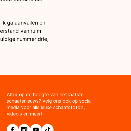
 Ik ga aanvallen en
erstand van ruim
huidige nummer drie,
Altijd op de hoogte van het laatste
schaatsnieuws? Volg ons ook op social
media voor alle leuke schaatsfoto's,
video's en meer!