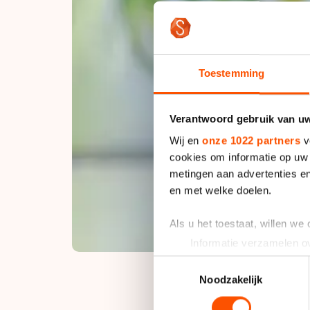
Toestemming
Verantwoord gebruik van u
Wij en
onze 1022 partners
v
cookies om informatie op uw 
metingen aan advertenties en
en met welke doelen.
Als u het toestaat, willen we
Informatie verzamelen ov
Uw apparaat identificere
Toestemmingsselectie
Lees meer over hoe uw perso
Noodzakelijk
toestemming op elk moment wi