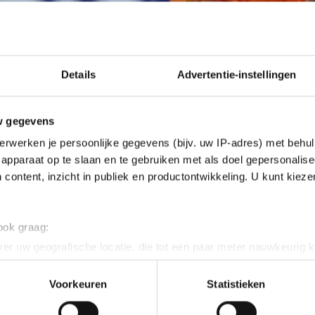
Details
Advertentie-instellingen
w gegevens
erwerken je persoonlijke gegevens (bijv. uw IP-adres) met behul
apparaat op te slaan en te gebruiken met als doel gepersonalise
 content, inzicht in publiek en productontwikkeling. U kunt kiez
 ook graag:
er uw geografische locatie, die tot een paar meter nauwkeurig k
n door het actief te scannen op specifieke eigenschappen (fingerp
onlijke gegevens worden verwerkt en stel uw voorkeuren in he
Voorkeuren
Statistieken
jzigen of intrekken in de Cookieverklaring.