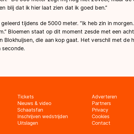
n blij dat ik hier laat zien dat ik goed ben.”
s geleerd tijdens de 5000 meter. “Ik heb zin in morgen.
m.” Bloemen staat op dit moment zesde met een acht
 Blokhuijsen, die aan kop gaat. Het verschil met de 
n seconde.
Tickets
Adverteren
Nieuws & video
Partners
Schaatsfan
Privacy
Inschrijven wedstrijden
Cookies
Uitslagen
Contact