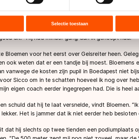
ent en advertenties te personaliseren, socialmediafuncties te 
et de wind en met mijn lange tegenstander ging ik va
tie over uw gebruik van onze site met onze partners voor social
jn plan voor de rit tegen de Duitser Moritz Geisreiter.
bineren met andere gegevens die u aan hen heeft verstrekt of d
Selectie toestaan
gelmatig en ik wilde elke tweede ronde achter hem lan
ers kunnen gegevens doorgeven aan landen buiten de EU, zoal
goed uit. “Hij had minder gang dan ik gehoopt had.”
 geldt volgens de GDPR. Door op ‘Toestaan’ te klikken, stemt u
ns
cookiebeleid
.
te Bloemen voor het eerst over Geisreiter heen. Gel
en ook weten dat er een tandje bij moest. Bloemens 
n vanwege de kosten zijn pupil in Boedapest niet bijs
ig voor Sicco om in te schatten hoeveel ik nog over he
mijn eigen coach eerder ingegrepen had. Die is heel a
gen schuld dat hij te laat versnelde, vindt Bloemen. “I
 lekker. Het is jammer dat ik niet eerder heb besloten 
eit dat hij slechts op twee tienden een podiumplaats
den. “De 500 meter zegt mij nog niet zoveel, maar de