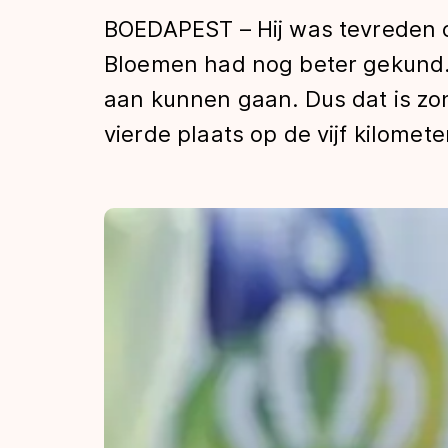
Tijden & historie
BOEDAPEST – Hij was tevreden o
Bloemen had nog beter gekund. 
aan kunnen gaan. Dus dat is zond
De weg op
vierde plaats op de vijf kilomet
Schaatsfans
Olympische Spe