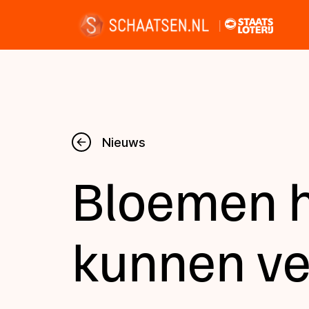
Nieuws
Nieuws
Bloemen h
Kalender
Disciplines
kunnen ve
Uitslagen