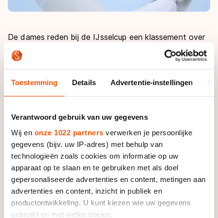
De dames reden bij de IJsselcup een klassement over
500 en 1000 meter. De winst in het klassement ging
naar Jorien Kranenborg. Zij noteerde op de 500 meter
een tijd van 40.59 en op de 1000 1.21.95. Zilver ging
Toestemming
Details
Advertentie-instellingen
Ov
naar Leslie Koen met 40.72 en 1.23.32. Opvallende
derde was Carla Zielman. De rijdster die 's avonds ook
haar rondjes reed bij de KPN Marathon Cup in
Verantwoord gebruik van uw gegevens
Amsterdam werd derde met een pr op de 500 meter:
Wij en
onze 1022 partners
verwerken je persoonlijke
41.42 en 1.22.54 op de 1000 meter. Moniek Klijnstra
gegevens (bijv. uw IP-adres) met behulp van
reed een strakke 500 meter. Ze noteerde een nieuw
technologieën zoals cookies om informatie op uw
baanrecord: 40.81.
apparaat op te slaan en te gebruiken met als doel
gepersonaliseerde advertenties en content, metingen aan
Ted-Jan Bloemen won met 38.06 op de 500 en
advertenties en content, inzicht in publiek en
1.51.88 op de 1500 meter de IJsselcup bij de mannen.
productontwikkeling. U kunt kiezen wie uw gegevens
Tweede werd Karsten van Zeijl met 38.01 en 1.53.81.
gebruikt en met welke doelen.