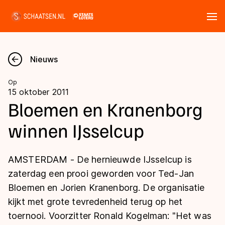
Tickets
Zoeken
Nieuws
Nieuws
Op
15 oktober 2011
Kalender
Bloemen en Kranenborg
winnen IJsselcup
Disciplines
Marathon
Uitslagen
AMSTERDAM - De hernieuwde IJsselcup is
Langebaan
zaterdag een prooi geworden voor Ted-Jan
Langebaan
Bloemen en Jorien Kranenborg. De organisatie
Shorttrack
Tijden & historie
kijkt met grote tevredenheid terug op het
Shorttrack
Inlineskaten
toernooi. Voorzitter Ronald Kogelman: "Het was
Ranglijsten Langebaan
Marathon
Kunstschaatsen