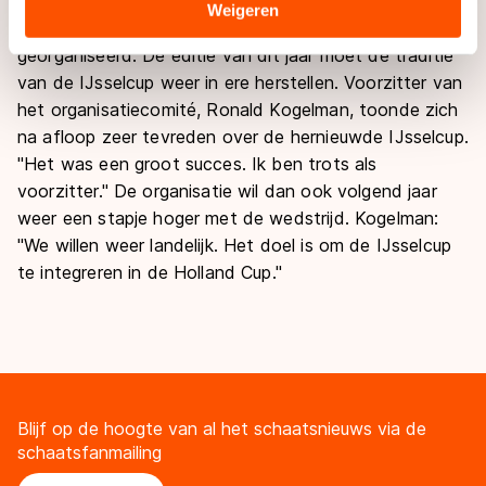
De wedstrijd die jarenlang het begin van het
Sommige partners kunnen gegevens doorgeven aan
Weigeren
schaatsseizoen markeerde werd sinds 2000 niet meer
landen buiten de EU, zoals de VS, waar mogelijk geen
georganiseerd. De editie van dit jaar moet de traditie
adequaat beschermingsniveau geldt volgens de GDPR.
van de IJsselcup weer in ere herstellen. Voorzitter van
Door op ‘Toestaan’ te klikken, stemt u in met deze
het organisatiecomité, Ronald Kogelman, toonde zich
overdracht. Meer informatie vindt u in ons
cookiebeleid
.
na afloop zeer tevreden over de hernieuwde IJsselcup.
"Het was een groot succes. Ik ben trots als
voorzitter." De organisatie wil dan ook volgend jaar
weer een stapje hoger met de wedstrijd. Kogelman:
"We willen weer landelijk. Het doel is om de IJsselcup
te integreren in de Holland Cup."
Blijf op de hoogte van al het schaatsnieuws via de
schaatsfanmailing