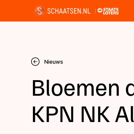
Nieuws
Nieuws
Bloemen a
Kalender
Disciplines
KPN NK Al
Uitslagen