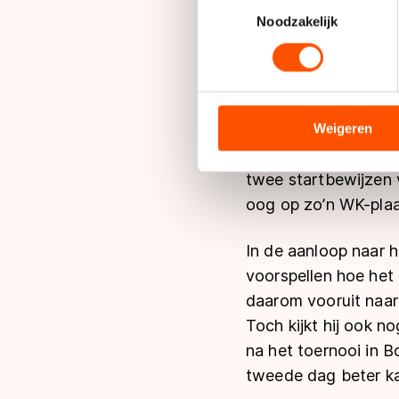
Toestemmingsselectie
TVM-rijders Sven Kra
Lees meer over hoe uw perso
Noodzakelijk
geplaatst voor het 
toestemming op elk moment wi
nationale titel. Het
hij. “Het blijft een
We gebruiken cookies om cont
analyseren. We delen informa
halen.”
analyse. Zij kunnen deze com
Weigeren
hun services. Sommige partn
Maar het draait in 
adequaat beschermingsniveau
twee startbewijzen 
Meer informatie vindt u in o
oog op zo’n WK-plaa
In de aanloop naar h
voorspellen hoe het 
daarom vooruit naar
Toch kijkt hij ook n
na het toernooi in 
tweede dag beter ka