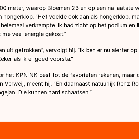
00 meter, waarop Bloemen 23 en op een na laatste wer
n hongerklop. “Het voelde ook aan als hongerklop, ma
helemaal verkrampte. Ik had zicht op het podium en i
ft me veel energie gekost.”
en uit getrokken”, vervolgt hij. “Ik ben er nu alerter o
ker als ik er goed voorsta.”
or het KPN NK best tot de favorieten rekenen, maar 
en Verweij, meent hij. “En daarnaast natuurlijk Renz Ro
ejan. Die kunnen hard schaatsen.”