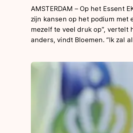
Tijden & historie
AMSTERDAM – Op het Essent EK
zijn kansen op het podium met 
mezelf te veel druk op”, vertelt
De weg op
anders, vindt Bloemen. “Ik zal ale
Schaatsfans
Olympische Spe