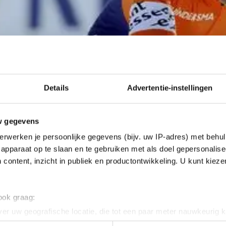
Details
Advertentie-instellingen
w gegevens
erwerken je persoonlijke gegevens (bijv. uw IP-adres) met behul
apparaat op te slaan en te gebruiken met als doel gepersonalise
 content, inzicht in publiek en productontwikkeling. U kunt kiez
 ook graag:
er uw geografische locatie, die tot een paar meter nauwkeurig k
n door het actief te scannen op specifieke eigenschappen (fingerp