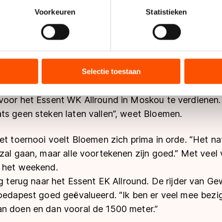
mer en Jan Blokhuijsen ontbreken op het KPN NK Allro
onlijke gegevens worden verwerkt en stel uw voorkeuren in he
Voorkeuren
Statistieken
Essent WK en daardoor heeft Bloemen een behoorlijke
jzigen of intrekken in de Cookieverklaring.
 ontbreken van twee toppers maakt de titel niet minde
 Nederlands kampioenschap. Ik ga er alles aan doen om d
ent en advertenties te personaliseren, socialmediafuncties te 
tie over uw gebruik van onze site met onze partners voor social
bineren met andere gegevens die u aan hen heeft verstrekt of d
Selectie toestaan
ers kunnen gegevens doorgeven aan landen buiten de EU, zoal
Thialf komend weekend niet alleen om het kampioensch
 geldt volgens de GDPR. Door op ‘Toestaan’ te klikken, stemt u
voor het Essent WK Allround in Moskou te verdienen.
ns
cookiebeleid
.
ts geen steken laten vallen”, weet Bloemen.
et toernooi voelt Bloemen zich prima in orde. “Het natu
zal gaan, maar alle voortekenen zijn goed.” Met veel v
 het weekend.
og terug naar het Essent EK Allround. De rijder van Ge
Boedapest goed geëvalueerd. “Ik ben er veel mee bezi
n doen en dan vooral de 1500 meter.”