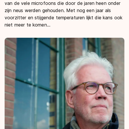
De weg op
van de vele microfoons die door de jaren heen onder
Persoonlijke records & tijden
Inlineskaten
Schoonrijden
zijn neus werden gehouden. Met nog een jaar als
Inschrijven wedstrijden
Historie & statistiek
voorzitter en stijgende temperaturen lijkt die kans ook
Schaatsfans
Kunstschaatsen
Natuurijs
Algemene Nederlandse Schaatstijd
niet meer te komen…
Alles voor jou als schaatsfan
Deze zomer de weg op
Olympische Spelen
Evenementen
Waar kan ik schaatsen en skaten?
Olympische Spelen
Tickets
Medaille overzicht
Livestreams
Medaillespiegel
Word schaatsfan!
Olympische uitslagen
Winacties
Van Jong tot Goud verhalen