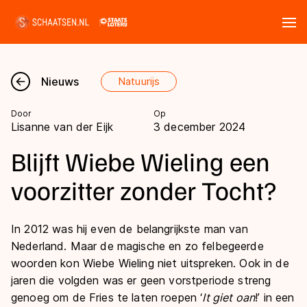
Tickets
Zoeken
Nieuws
Natuurijs
Nieuws
Door
Op
Lisanne van der Eijk
3 december 2024
Kalender
Blijft Wiebe Wieling een
Disciplines
voorzitter zonder Tocht?
Marathon
Uitslagen
In 2012 was hij even de belangrijkste man van
Langebaan
Nederland. Maar de magische en zo felbegeerde
Langebaan
Shorttrack
Tijden & historie
woorden kon Wiebe Wieling niet uitspreken. Ook in de
Shorttrack
jaren die volgden was er geen vorstperiode streng
Inlineskaten
Ranglijsten Langebaan
genoeg om de Fries te laten roepen ‘
It giet oan
!’ in een
Marathon
Kunstschaatsen