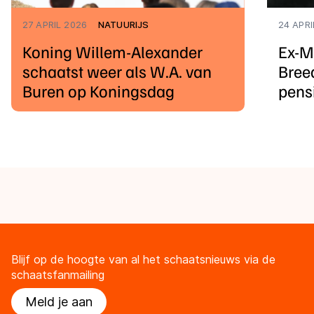
27 APRIL 2026
NATUURIJS
24 APRI
Koning Willem-Alexander
Ex-M
schaatst weer als W.A. van
Breed
Buren op Koningsdag
pens
Blijf op de hoogte van al het schaatsnieuws via de
schaatsfanmailing
Meld je aan