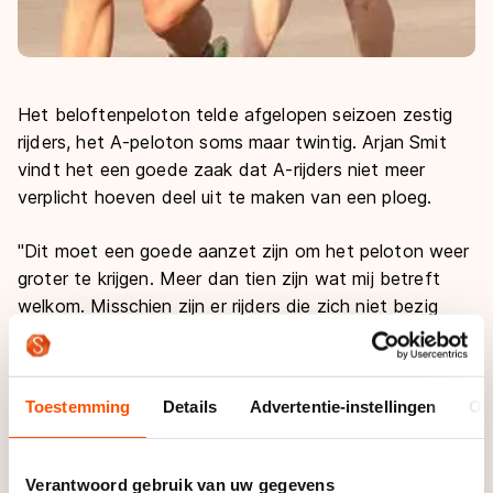
Het beloftenpeloton telde afgelopen seizoen zestig
rijders, het A-peloton soms maar twintig. Arjan Smit
vindt het een goede zaak dat A-rijders niet meer
verplicht hoeven deel uit te maken van een ploeg.
"Dit moet een goede aanzet zijn om het peloton weer
groter te krijgen. Meer dan tien zijn wat mij betreft
welkom. Misschien zijn er rijders die zich niet bezig
gehouden hebben met het klassement, maar wel goed
zijn. Het zou mooi zijn als een flinke lichting de stap
gaat maken. Dan is het voor de gepromoveerden ook
Toestemming
Details
Advertentie-instellingen
Ov
makkelijker om de aansluiting bij de A-rijders te vinden."
"Er zouden vijftien of twintig beloften moeten
Verantwoord gebruik van uw gegevens