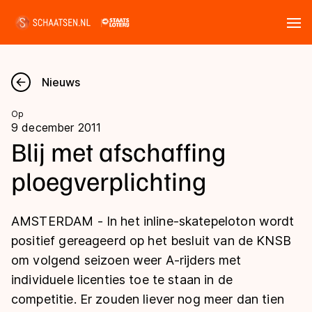
Tickets
Zoeken
Nieuws
Nieuws
Op
9 december 2011
Kalender
Blij met afschaffing
ploegverplichting
Disciplines
Marathon
Uitslagen
AMSTERDAM - In het inline-skatepeloton wordt
Langebaan
positief gereageerd op het besluit van de KNSB
Langebaan
om volgend seizoen weer A-rijders met
Shorttrack
Tijden & historie
individuele licenties toe te staan in de
Shorttrack
Inlineskaten
competitie. Er zouden liever nog meer dan tien
Ranglijsten Langebaan
Marathon
Kunstschaatsen