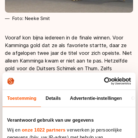
Foto: Neeke Smit
Vooraf kon bijna iedereen in de finale winnen. Voor
Kamminga gold dat ze als favoriete startte, daar ze
de afgelopen twee jaar de titel voor zich opeiste. Niet
alleen Kamminga kwam er niet aan te pas. Hetzelfde
gold voor de Duitsers Schimek en Thum. Zelfs
Francesca Lollobridiga kwam in het stuk niet voor.
Bittner versnelde met twee ronden te gaan en het
pleit was beslecht.
Toestemming
Details
Advertentie-instellingen
Ov
De 20-jarige Oostenrijkse rijdt voor het eerst bij de
senioren en heeft zichzelf ook verrast met het
Verantwoord gebruik van uw gegevens
succes. “Ik had het helemaal niet verwacht. Ik dacht
dat ik top vijf zou kunnen rijden, maar niet dat ik zou
Wij en
onze 1022 partners
verwerken je persoonlijke
gegevens (bijv. uw IP-adres) met behulp van
kunnen winnen van al die kampioenen. Tijdens de