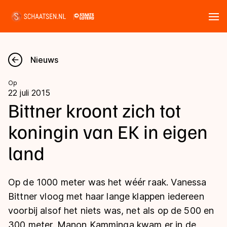
Tickets
Zoeken
Nieuws
Nieuws
Op
22 juli 2015
Kalender
Bittner kroont zich tot
koningin van EK in eigen
Disciplines
land
Marathon
Uitslagen
Langebaan
Op de 1000 meter was het wéér raak. Vanessa
Langebaan
Shorttrack
Tijden & historie
Bittner vloog met haar lange klappen iedereen
Shorttrack
Inlineskaten
voorbij alsof het niets was, net als op de 500 en
Ranglijsten Langebaan
Marathon
300 meter. Manon Kamminga kwam er in de
Kunstschaatsen