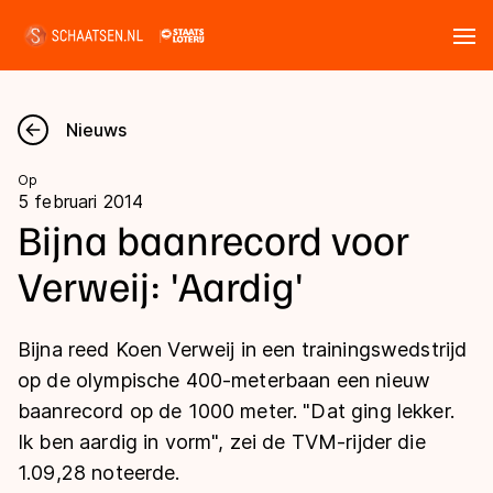
Tickets
Zoeken
Nieuws
Nieuws
Op
5 februari 2014
Kalender
Bijna baanrecord voor
Verweij: 'Aardig'
Disciplines
Marathon
Uitslagen
Bijna reed Koen Verweij in een trainingswedstrijd
Langebaan
op de olympische 400-meterbaan een nieuw
Langebaan
baanrecord op de 1000 meter. "Dat ging lekker.
Shorttrack
Tijden & historie
Ik ben aardig in vorm", zei de TVM-rijder die
Shorttrack
Inlineskaten
1.09,28 noteerde.
Ranglijsten Langebaan
Marathon
Kunstschaatsen