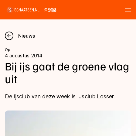
Tickets
Zoeken
Nieuws
Nieuws
Op
4 augustus 2014
Kalender
Bij ijs gaat de groene vlag
uit
Disciplines
Marathon
Uitslagen
De ijsclub van deze week is IJsclub Losser.
Langebaan
Langebaan
Shorttrack
Tijden & historie
Shorttrack
Inlineskaten
Ranglijsten Langebaan
Marathon
Kunstschaatsen