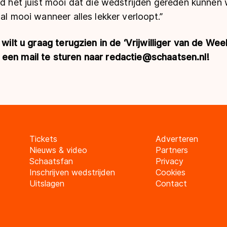
nd het juist mooi dat die wedstrijden gereden kunnen
aal mooi wanneer alles lekker verloopt.”
) wilt u graag terugzien in de ‘Vrijwilliger van de W
een mail te sturen naar redactie@schaatsen.nl!
Tickets
Adverteren
Nieuws & video
Partners
Schaatsfan
Privacy
Inschrijven wedstrijden
Cookies
Uitslagen
Contact