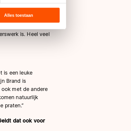
bieden en websiteverkeer te
et dat jij nu in die
 media, advertenties en
ie zij hebben verzameld via
Alles toestaan
s de VS, waar mogelijk geen
e bezig te blijven.
 in met deze overdracht.
gerswerk is. Heel veel
t is een leuke
jn Brand is
r ook met de andere
omen natuurlijk
e praten.”
Geldt dat ook voor