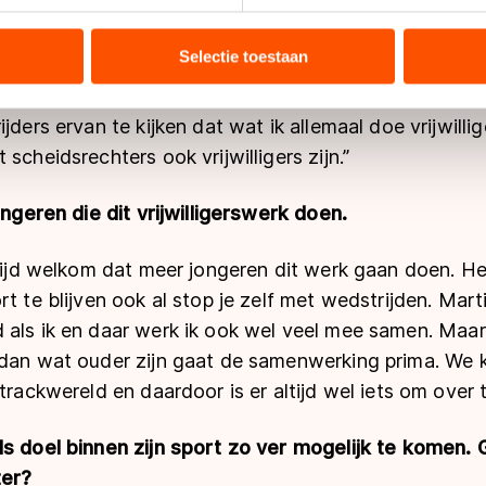
ent en advertenties te personaliseren, socialmediafuncties te 
 Jij kent de rijders en zij kennen jou. Hoe vinden zij h
tie over uw gebruik van onze site met onze partners voor social
p het ijs staat?
bineren met andere gegevens die u aan hen heeft verstrekt of d
Selectie toestaan
ers kunnen gegevens doorgeven aan landen buiten de EU, zoal
t wel leuk. Zij zien zo ook de andere manier om erme
 geldt volgens de GDPR. Door op ‘Toestaan’ te klikken, stemt u
jders ervan te kijken dat wat ik allemaal doe vrijwilli
ns
cookiebeleid
.
scheidsrechters ook vrijwilligers zijn.”
jongeren die dit vrijwilligerswerk doen.
ltijd welkom dat meer jongeren dit werk gaan doen. He
t te blijven ook al stop je zelf met wedstrijden. Marti
 als ik en daar werk ik ook wel veel mee samen. Maa
 dan wat ouder zijn gaat de samenwerking prima. We k
trackwereld en daardoor is er altijd wel iets om over t
ls doel binnen zijn sport zo ver mogelijk te komen. 
ter?