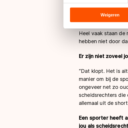
We gebruiken cookies om cont
Je komt uit de sport.
analyseren. We delen informa
scheidsrechtersrol o
analyse. Zij kunnen deze com
Weigeren
hun services. Sommige partn
“De meeste vinden da
adequaat beschermingsniveau
Heel vaak staan de ri
Meer informatie vindt u in o
hebben niet door dat 
Er zijn niet zoveel 
“Dat klopt. Het is a
manier om bij de spor
ongeveer net zo oud
scheidsrechters die
allemaal uit de short
Een sporter heeft a
jou als scheidsrech