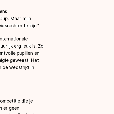
eens
 Cup. Maar mijn
dsrechter te zijn.”
internationale
urlijk erg leuk is. Zo
ntvolle pupillen en
België geweest. Het
 de wedstrijd in
ompetitie die je
jn er geen