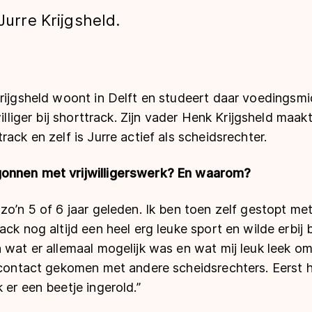
Jurre Krijgsheld.
Krijgsheld woont in Delft en studeert daar voedingsm
williger bij shorttrack. Zijn vader Henk Krijgsheld maak
ack en zelf is Jurre actief als scheidsrechter.
len
onnen met vrijwilligerswerk? En waarom?
zo’n 5 of 6 jaar geleden. Ik ben toen zelf gestopt me
ck nog altijd een heel erg leuke sport en wilde erbij b
 wat er allemaal mogelijk was en wat mij leuk leek o
 contact gekomen met andere scheidsrechters. Eerst h
 er een beetje ingerold.”