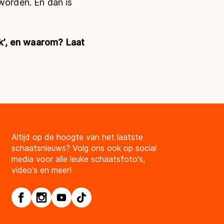
 worden. En dan is
eek’, en waarom? Laat
Altijd op de hoogte van het laatste
schaatsnieuws? Volg ons ook op social
media voor alle leuke schaatsfoto's,
video's en meer!