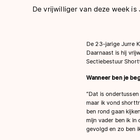
Tijden & historie
De vrijwilliger van deze week is 
De weg op
De 23-jarige Jurre 
Daarnaast is hij vrij
Schaatsfans
Sectiebestuur Shorttr
Olympische Spe
Wanneer ben je beg
“Dat is ondertussen 
maar ik vond shorttra
ben rond gaan kijken
mijn vader ben ik in
gevolgd en zo ben ik