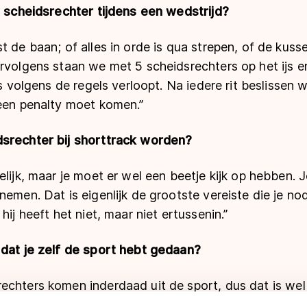
s scheidsrechter tijdens een wedstrijd?
t de baan; of alles in orde is qua strepen, of de kus
rvolgens staan we met 5 scheidsrechters op het ijs en
es volgens de regels verloopt. Na iedere rit beslissen w
 een penalty moet komen.”
srechter bij shorttrack worden?
elijk, maar je moet er wel een beetje kijk op hebben.
nemen. Dat is eigenlijk de grootste vereiste die je no
hij heeft het niet, maar niet ertussenin.”
 dat je zelf de sport hebt gedaan?
chters komen inderdaad uit de sport, dus dat is wel 
oe het spelletje gespeeld wordt en je ziet al vroeg v