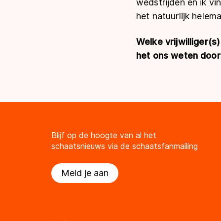
wedstrijden en ik vi
het natuurlijk helem
Welke vrijwilliger(s
het ons weten door 
Blijf op de hoogte van al het
schaatsnieuws via de schaatsfanmailing
Meld je aan