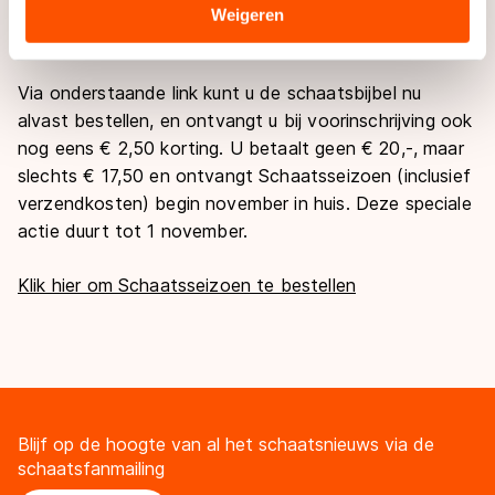
u nergens anders tegenkwam. Nu dus wel in dit boek,
Sommige partners kunnen gegevens doorgeven aan
Weigeren
deze keer met liefst 192 pagina’s in kleur.
landen buiten de EU, zoals de VS, waar mogelijk geen
adequaat beschermingsniveau geldt volgens de GDPR.
Via onderstaande link kunt u de schaatsbijbel nu
Door op ‘Toestaan’ te klikken, stemt u in met deze
overdracht. Meer informatie vindt u in ons
cookiebeleid
.
alvast bestellen, en ontvangt u bij voorinschrijving ook
nog eens € 2,50 korting. U betaalt geen € 20,-, maar
slechts € 17,50 en ontvangt Schaatsseizoen (inclusief
verzendkosten) begin november in huis. Deze speciale
actie duurt tot 1 november.
Klik hier om Schaatsseizoen te bestellen
Blijf op de hoogte van al het schaatsnieuws via de
schaatsfanmailing