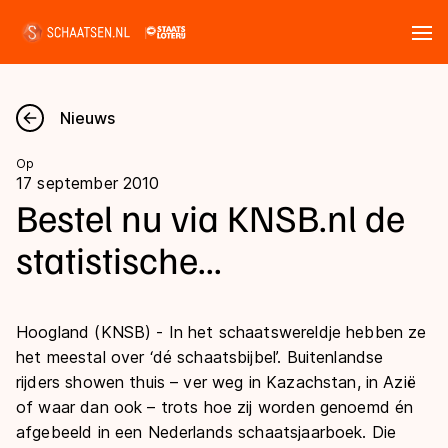
Tickets
Zoeken
Nieuws
Nieuws
Op
17 september 2010
Kalender
Bestel nu via KNSB.nl de
statistische...
Disciplines
Marathon
Uitslagen
Hoogland (KNSB) - In het schaatswereldje hebben ze
Langebaan
het meestal over ‘dé schaatsbijbel’. Buitenlandse
Langebaan
Shorttrack
Tijden & historie
rijders showen thuis – ver weg in Kazachstan, in Azië
Shorttrack
of waar dan ook – trots hoe zij worden genoemd én
Inlineskaten
afgebeeld in een Nederlands schaatsjaarboek. Die
Ranglijsten Langebaan
Marathon
Kunstschaatsen