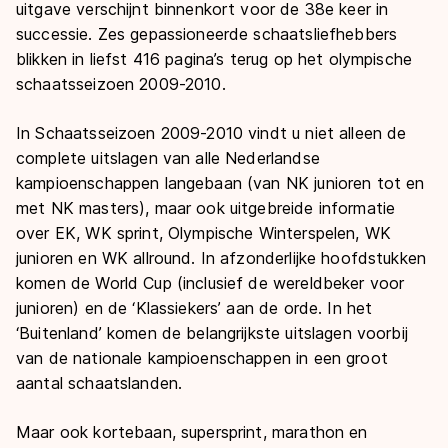
De weg op
uitgave verschijnt binnenkort voor de 38e keer in
Persoonlijke records & tijden
Inlineskaten
successie. Zes gepassioneerde schaatsliefhebbers
Schoonrijden
Inschrijven wedstrijden
Historie & statistiek
blikken in liefst 416 pagina’s terug op het olympische
Schaatsfans
Kunstschaatsen
Natuurijs
schaatsseizoen 2009-2010.
Algemene Nederlandse Schaatstijd
Alles voor jou als schaatsfan
Deze zomer de weg op
Olympische Spelen
In Schaatsseizoen 2009-2010 vindt u niet alleen de
Evenementen
Waar kan ik schaatsen en skaten?
complete uitslagen van alle Nederlandse
Olympische Spelen
kampioenschappen langebaan (van NK junioren tot en
Tickets
met NK masters), maar ook uitgebreide informatie
Medaille overzicht
Livestreams
over EK, WK sprint, Olympische Winterspelen, WK
Medaillespiegel
junioren en WK allround. In afzonderlijke hoofdstukken
Word schaatsfan!
komen de World Cup (inclusief de wereldbeker voor
Olympische uitslagen
Winacties
junioren) en de ‘Klassiekers’ aan de orde. In het
Van Jong tot Goud verhalen
‘Buitenland’ komen de belangrijkste uitslagen voorbij
van de nationale kampioenschappen in een groot
aantal schaatslanden.
Maar ook kortebaan, supersprint, marathon en