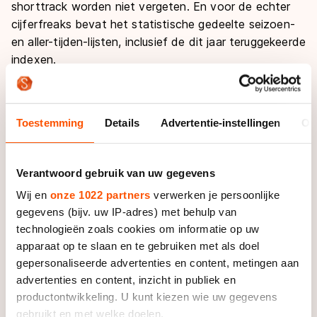
shorttrack worden niet vergeten. En voor de echter
cijferfreaks bevat het statistische gedeelte seizoen-
en aller-tijden-lijsten, inclusief de dit jaar teruggekeerde
indexen.
Zonder Schaatsseizoen is het schaatsseizoen niet
compleet. Het boek is immers een onmisbare gids bij
Toestemming
Details
Advertentie-instellingen
Ov
het volgen van het nieuwe seizoen. Neem alleen de
actuele informatie over wereld-, Nederlandse en
olympische records; de baanrecords van de
Verantwoord gebruik van uw gegevens
Nederlandse banen en van veel buitenlandse
Wij en
onze 1022 partners
verwerken je persoonlijke
schaatspistes; de samenstelling van de
gegevens (bijv. uw IP-adres) met behulp van
schaatsploegen en de uitvoerige wedstrijdkalender. En
technologieën zoals cookies om informatie op uw
natuurlijk zou dit boek niet compleet zijn zonder het
apparaat op te slaan en te gebruiken met als doel
misschien wel meest geraadpleegde hoofdstuk
gepersonaliseerde advertenties en content, metingen aan
Paspoort: ruim 60 pagina met de biografische
advertenties en content, inzicht in publiek en
gegevens van vrijwel alle toppers en subtoppers in het
productontwikkeling. U kunt kiezen wie uw gegevens
internationale schaatsenrijden.
gebruikt en met welke doelen.