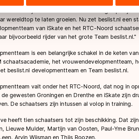
drijf dat voortdurend groeit en zich ontwikkelt en dat 
ers kunnen gegevens doorgeven aan landen buiten de EU, zoal
n iSkate. "Bij Team beslist.nl is het de afgelopen jar
 geldt volgens de GDPR. Door op ‘Toestaan’ te klikken, stemt u
ar wereldtop te laten groeien. Nu zet beslist.nl een st
ns
cookiebeleid
.
lopmentteam van iSkate en het RTC-Noord schaatser
ar bijvoorbeeld rijder van het grote Team beslist.nl."
opmentteam is een belangrijke schakel in de keten van 
M schaatsacademie, het vrouwendevelopmentteam, het
t beslist.nl developmentteam en Team beslist.nl.
opmentteam valt onder het RTC-Noord, dat nog in opri
e gewesten Groningen en Drenthe en iSkate zijn dr
n. De schaatsers zijn intussen al volop in training.
ve heeft tien schaatsers tot zijn beschikking. Dat zij
n, Lieuwe Mulder, Martijn van Oosten, Paul-Yme Br
Leen, Arvin Wijsman en Thijs Roozen.