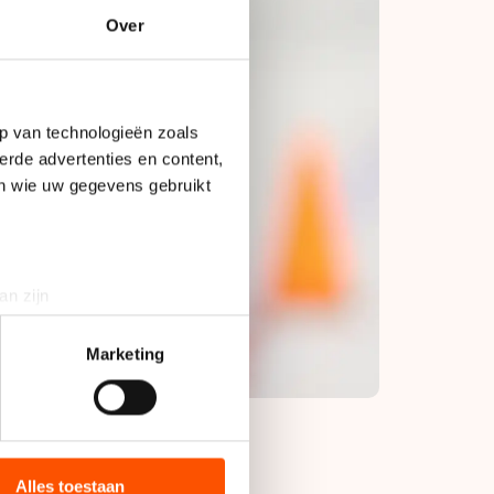
Over
p van technologieën zoals
erde advertenties en content,
en wie uw gegevens gebruikt
an zijn
rinting)
t
detailgedeelte
in. U kunt uw
Marketing
bieden en websiteverkeer te
 media, advertenties en
ie zij hebben verzameld via
Alles toestaan