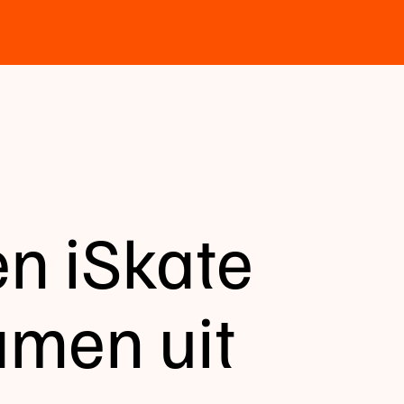
en iSkate
amen uit