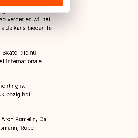
past bij deze ploeg",
s de VS, waar mogelijk geen
en gelukt schaatsers
 in met deze overdracht.
ap verder en wil het
s de kans bieden te
iSkate, die nu
 internationale
chting is.
uk bezig het
n Aron Romeijn, Dai
unsmann, Ruben