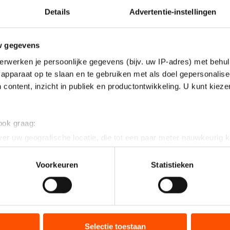
Details
Advertentie-instellingen
w gegevens
erwerken je persoonlijke gegevens (bijv. uw IP-adres) met behul
apparaat op te slaan en te gebruiken met als doel gepersonalise
 content, inzicht in publiek en productontwikkeling. U kunt kiez
 ook graag:
er uw geografische locatie, die tot een paar meter nauwkeurig k
n door het actief te scannen op specifieke eigenschappen (fingerp
onlijke gegevens worden verwerkt en stel uw voorkeuren in he
Voorkeuren
Statistieken
jzigen of intrekken in de Cookieverklaring.
ent en advertenties te personaliseren, socialmediafuncties te 
tie over uw gebruik van onze site met onze partners voor social
bineren met andere gegevens die u aan hen heeft verstrekt of d
Selectie toestaan