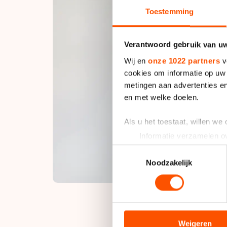
Toestemming
Verantwoord gebruik van u
Wij en
onze 1022 partners
v
cookies om informatie op uw 
metingen aan advertenties en
en met welke doelen.
Als u het toestaat, willen we
Informatie verzamelen ov
Uw apparaat identificere
Toestemmingsselectie
Lees meer over hoe uw perso
Noodzakelijk
toestemming op elk moment wi
We gebruiken cookies om cont
analyseren. We delen informa
analyse. Zij kunnen deze com
Weigeren