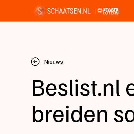
Nieuws
Nieuws
Beslist.nl 
Kalender
Disciplines
breiden s
Uitslagen