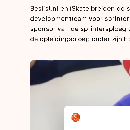
Tijden & historie
Beslist.nl en iSkate breiden de
developmentteam voor sprinters.
sponsor van de sprintersploeg
De weg op
de opleidingsploeg onder zijn h
Schaatsfans
Olympische Spe