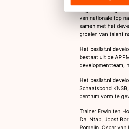
"Beslist.nl is een be
hun services. Sommige partn
zegt Yuri Solinger va
adequaat beschermingsniveau
van nationale top na
Meer informatie vindt u in o
samen met het deve
groeien van talent na
Het beslist.nl devel
bestaat uit de APP
developmentteam, he
Het beslist.nl devel
Schaatsbond KNSB, d
centrum vorm te geve
Trainer Erwin ten Ho
Dai Ntab, Joost Bor
Romeijn, Oscar van 